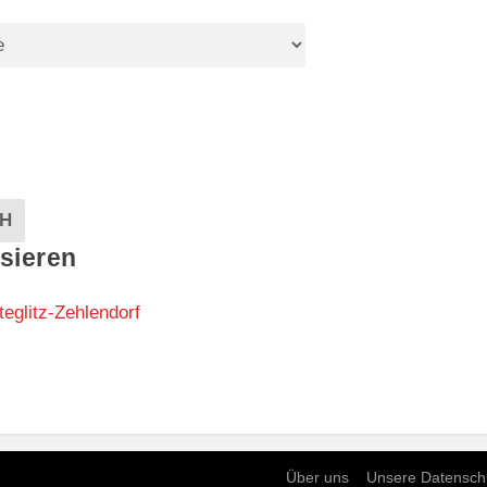
EVENTS
H
sieren
teglitz-Zehlendorf
Über uns
Unsere Datensch