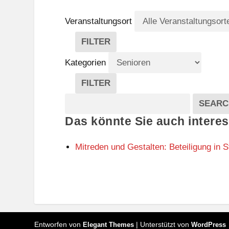
Veranstaltungsort
FILTER
V
E
Kategorien
R
A
FILTER
N
K
Suche
S
A
SEARC
T
T
Veranstaltungen
Das könnte Sie auch interes
A
E
L
G
T
O
Mitreden und Gestalten: Beteiligung in S
U
R
N
I
G
E
S
N
O
R
T
Entworfen von
| Unterstützt von
E
Elegant Themes
WordPress