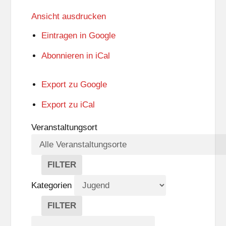
Ansicht
ausdrucken
Eintragen in
Google
Abonnieren in
iCal
Export zu
Google
Export zu
iCal
Veranstaltungsort
FILTER
V
E
Kategorien
R
A
FILTER
N
K
Suche
S
A