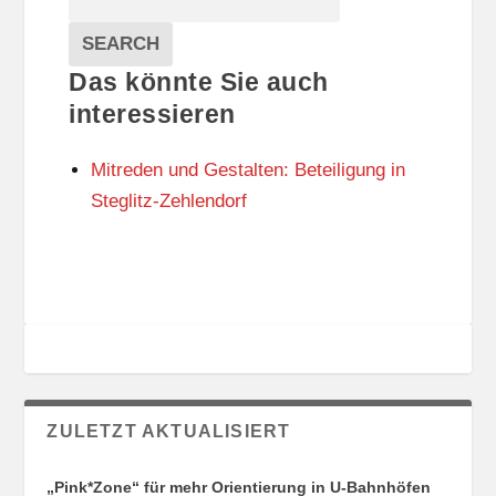
T
T
Veranstaltungen
A
E
EVENTS
SEARCH
L
G
Das könnte Sie auch
T
O
U
R
interessieren
N
I
G
E
Mitreden und Gestalten: Beteiligung in
S
N
O
Steglitz-Zehlendorf
R
T
E
ZULETZT AKTUALISIERT
„Pink*Zone“ für mehr Orientierung in U-Bahnhöfen