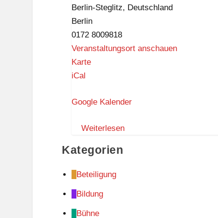
-
Berlin-Steglitz
,
Deutschland
Robby
Berlin
Walthes
0172 8009818
-
Veranstaltungsort anschauen
Entertainment
S
Karte
PUR
c
iCal
h
Google Kalender
l
a
Weiterlesen
r
a
Kategorien
f
f
Beteiligung
i
Bildung
a
L
Bühne