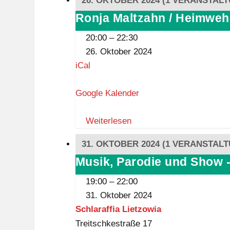
26. OKTOBER 2024
(1 VERANSTALT
Ronja Maltzahn / Heimweh
Ronja
Maltzahn
20:00
–
22:30
/
26. Oktober 2024
Heimweh
iCal
-
Fernweh
Google Kalender
Tour
24
Weiterlesen
31. OKTOBER 2024
(1 VERANSTALT
Musik, Parodie und Show 
Musik,
Parodie
19:00
–
22:00
und
31. Oktober 2024
Show
Schlaraffia Lietzowia
-
Treitschkestraße 17