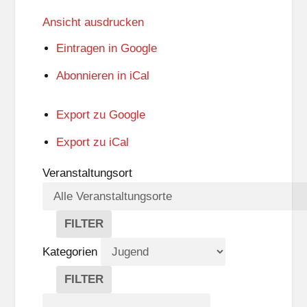
Ansicht
ausdrucken
Eintragen in
Google
Abonnieren in
iCal
Export zu
Google
Export zu
iCal
Veranstaltungsort
FILTER
V
E
Kategorien
R
A
FILTER
N
K
Suche
S
A