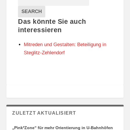
T
T
Veranstaltungen
A
E
EVENTS
SEARCH
L
G
Das könnte Sie auch
T
O
U
R
interessieren
N
I
G
E
Mitreden und Gestalten: Beteiligung in
S
N
O
Steglitz-Zehlendorf
R
T
E
ZULETZT AKTUALISIERT
„Pink*Zone“ für mehr Orientierung in U-Bahnhöfen