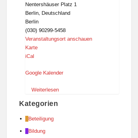
Chotzen“
Nentershäuser Platz 1
Berlin
,
Deutschland
Berlin
(030) 90299-5458
Veranstaltungsort anschauen
G
Karte
o
iCal
t
Google Kalender
t
f
Weiterlesen
r
i
Kategorien
e
d
Beteiligung
-
Bildung
B