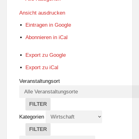
Ansicht
ausdrucken
Eintragen in
Google
Abonnieren in
iCal
Export zu
Google
Export zu
iCal
Veranstaltungsort
FILTER
V
E
Kategorien
R
A
FILTER
N
K