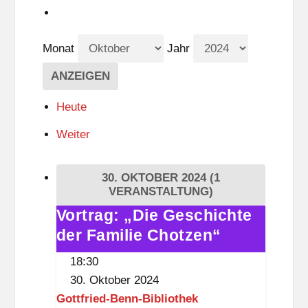
Monat
Jahr
Heute
Weiter
30. OKTOBER 2024
(1
VERANSTALTUNG)
Vortrag: „Die Geschichte
Vortrag:
der Familie Chotzen“
„Die
Geschichte
18:30
der
30. Oktober 2024
Familie
Gottfried-Benn-Bibliothek