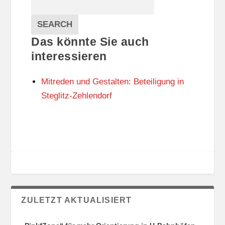
Suche
S
A
T
T
Veranstaltungen
A
E
EVENTS
SEARCH
L
G
Das könnte Sie auch
T
O
U
R
interessieren
N
I
G
E
Mitreden und Gestalten: Beteiligung in
S
N
O
Steglitz-Zehlendorf
R
T
E
ZULETZT AKTUALISIERT