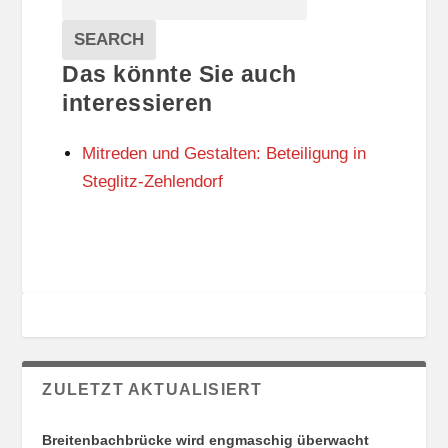
T
T
Veranstaltungen
A
E
EVENTS
SEARCH
L
G
Das könnte Sie auch
T
O
U
R
interessieren
N
I
G
E
Mitreden und Gestalten: Beteiligung in
S
N
O
Steglitz-Zehlendorf
R
T
E
ZULETZT AKTUALISIERT
Breitenbachbrücke wird engmaschig überwacht