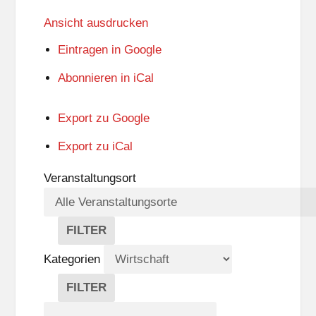
Ansicht
ausdrucken
Eintragen in
Google
Abonnieren in
iCal
Export zu
Google
Export zu
iCal
Veranstaltungsort
FILTER
V
E
Kategorien
R
A
FILTER
N
K
Suche
S
A