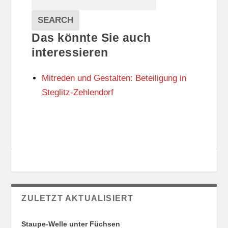
T
T
Veranstaltungen
A
E
EVENTS
SEARCH
L
G
Das könnte Sie auch
T
O
U
R
interessieren
N
I
G
E
Mitreden und Gestalten: Beteiligung in
S
N
O
Steglitz-Zehlendorf
R
T
E
ZULETZT AKTUALISIERT
Staupe-Welle unter Füchsen