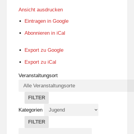
Ansicht
ausdrucken
Eintragen in
Google
Abonnieren in
iCal
Export zu
Google
Export zu
iCal
Veranstaltungsort
FILTER
V
E
Kategorien
R
A
FILTER
N
K
Suche
S
A