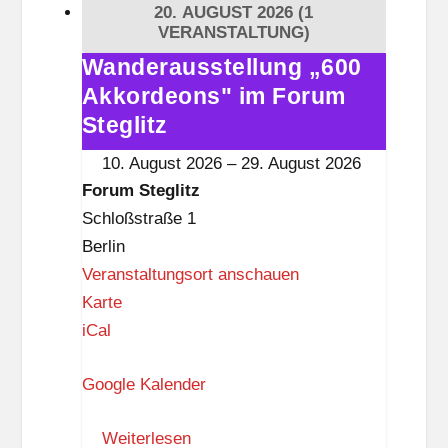
20. AUGUST 2026
(1
e
VERANSTALTUNG)
g
Wanderausstellung „600
Wanderausstellung
l
Akkordeons" im Forum
„600
i
Akkordeons"
Steglitz
t
im
10. August 2026
–
29. August 2026
z
Forum
Forum Steglitz
Steglitz
Schloßstraße 1
Berlin
Veranstaltungsort anschauen
F
Karte
o
iCal
r
Google Kalender
u
m
Weiterlesen
S