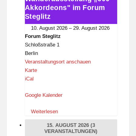
l
Akkordeons" im Forum
„600
i
Akkordeons"
Steglitz
t
im
10. August 2026
–
29. August 2026
z
Forum
Forum Steglitz
Steglitz
Schloßstraße 1
Berlin
Veranstaltungsort anschauen
F
Karte
o
iCal
r
Google Kalender
u
m
Weiterlesen
S
t
15. AUGUST 2026
(3
e
VERANSTALTUNGEN)