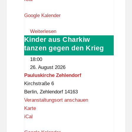
r
Google Kalender
u
m
Weiterlesen
S
Kinder aus Charkiw
Kinder
t
tanzen gegen den Krieg
aus
e
Charkiw
g
18:00
tanzen
l
26. August 2026
gegen
i
Pauluskirche Zehlendorf
den
t
Kirchstraße 6
Krieg
z
Berlin
,
Zehlendorf
14163
Veranstaltungsort anschauen
P
Karte
a
iCal
u