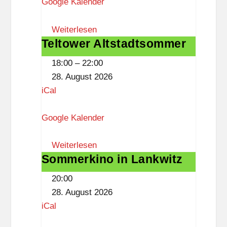
Google Kalender
m
a
Weiterlesen
n
Teltower Altstadtsommer
Teltower
n
Altstadtsommer
-
18:00
–
22:00
E
28. August 2026
h
iCal
l
e
Google Kalender
r
s
Weiterlesen
Sommerkino in Lankwitz
Sommerkino
-
in
P
20:00
Lankwitz
l
28. August 2026
a
iCal
t