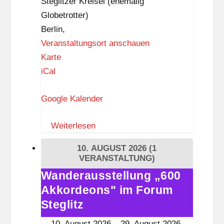
Steglitzer Kreisel (ehemalig
ü
Globetrotter)
p
Berlin
,
p
Veranstaltungsort anschauen
e
Z
Karte
l
I
iCal
K
Google Kalender
–
Z
Weiterlesen
e
i
10. AUGUST 2026
(1
t
VERANSTALTUNG)
i
Wanderausstellung „600
Wanderausstellung
s
Akkordeons" im Forum
„600
t
Akkordeons"
Steglitz
k
im
10. August 2026
–
29. August 2026