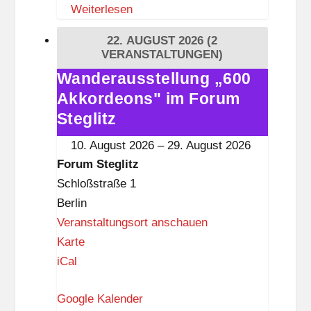
Weiterlesen
S
t
22. AUGUST 2026
(2
e
VERANSTALTUNGEN)
g
Wanderausstellung „600
Wanderausstellung
l
Akkordeons" im Forum
„600
i
Akkordeons"
Steglitz
t
im
10. August 2026
–
29. August 2026
z
Forum
Forum Steglitz
Steglitz
Schloßstraße 1
Berlin
Veranstaltungsort anschauen
F
Karte
o
iCal
r
Google Kalender
u