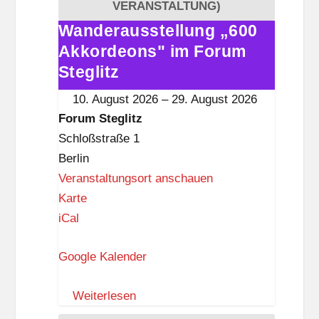
e
VERANSTALTUNG)
g
Wanderausstellung „600
Wanderausstellung
l
Akkordeons" im Forum
„600
i
Akkordeons"
Steglitz
t
im
10. August 2026
–
29. August 2026
z
Forum
Forum Steglitz
Steglitz
Schloßstraße 1
Berlin
Veranstaltungsort anschauen
F
Karte
o
iCal
r
Google Kalender
u
m
Weiterlesen
S
t