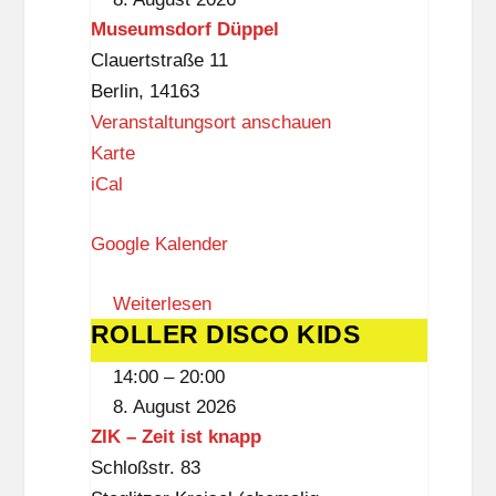
Augen
Museumsdorf Düppel
der
Clauertstraße 11
Vergangenheit
Berlin
,
14163
Veranstaltungsort anschauen
M
Karte
u
iCal
s
Google Kalender
e
u
Weiterlesen
m
ROLLER DISCO KIDS
ROLLER
s
DISCO
d
14:00
–
20:00
KIDS
o
8. August 2026
r
ZIK – Zeit ist knapp
f
Schloßstr. 83
D