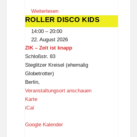
m
Weiterlesen
S
ROLLER DISCO KIDS
ROLLER
t
DISCO
e
14:00
–
20:00
KIDS
g
22. August 2026
l
ZIK – Zeit ist knapp
i
Schloßstr. 83
t
Steglitzer Kreisel (ehemalig
z
Globetrotter)
Berlin
,
Veranstaltungsort anschauen
Z
Karte
I
iCal
K
Google Kalender
–
Z