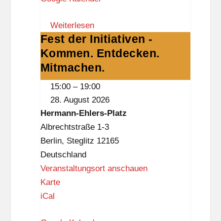
w
Weiterlesen
a
Fest der Initiativen -
Fest
a
Kommen. Entdecken.
der
g
Initiativen
Mitmachen.
e
-
L
15:00
–
19:00
Kommen.
a
28. August 2026
Entdecken.
n
Hermann-Ehlers-Platz
Mitmachen.
k
Albrechtstraße 1-3
w
Berlin
,
Steglitz
12165
i
Deutschland
t
Veranstaltungsort anschauen
z
H
Karte
e
iCal
r