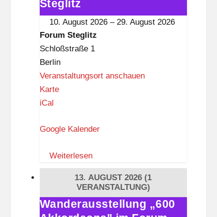
Akkordeons"
Steglitz
t
im
10. August 2026
–
29. August 2026
z
Forum
Forum Steglitz
Steglitz
Schloßstraße 1
Berlin
Veranstaltungsort anschauen
F
Karte
o
iCal
r
Google Kalender
u
m
Weiterlesen
S
t
13. AUGUST 2026
(1
e
VERANSTALTUNG)
g
Wanderausstellung „600
Wanderausstellung
l
„600