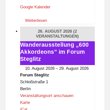
r
Google Kalender
u
m
Weiterlesen
S
t
26. AUGUST 2026
(2
e
VERANSTALTUNGEN)
g
Wanderausstellung „600
Wanderausstellung
l
Akkordeons" im Forum
„600
i
Akkordeons"
Steglitz
t
im
10. August 2026
–
29. August 2026
z
Forum
Forum Steglitz
Steglitz
Schloßstraße 1
Berlin
Veranstaltungsort anschauen
F
Karte
o
iCal