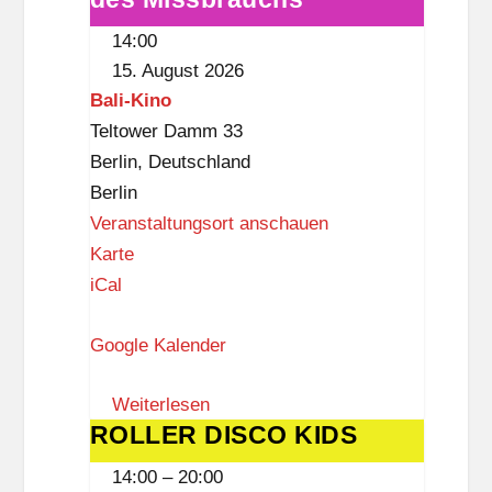
e
des
g
14:00
Missbrauchs
l
15. August 2026
i
Bali-Kino
t
Teltower Damm 33
z
Berlin
,
Deutschland
Berlin
Veranstaltungsort anschauen
B
Karte
a
iCal
l
Google Kalender
i
-
Weiterlesen
K
ROLLER DISCO KIDS
ROLLER
i
DISCO
n
14:00
–
20:00