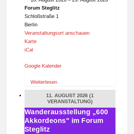
n
Forum
Forum Steglitz
a
Steglitz
Schloßstraße 1
p
Berlin
p
Veranstaltungsort anschauen
F
Karte
o
iCal
r
Google Kalender
u
m
Weiterlesen
S
t
11. AUGUST 2026
(1
e
VERANSTALTUNG)
g
Wanderausstellung „600
Wanderausstellung
l
Akkordeons" im Forum
„600
i
Akkordeons"
Steglitz
t