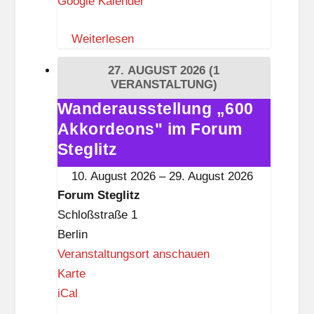
Google Kalender
l
u
Weiterlesen
s
k
27. AUGUST 2026
(1
i
VERANSTALTUNG)
r
Wanderausstellung „600
Wanderausstellung
c
Akkordeons" im Forum
„600
h
Akkordeons"
Steglitz
e
im
10. August 2026
–
29. August 2026
Z
Forum
Forum Steglitz
e
Steglitz
Schloßstraße 1
h
Berlin
l
Veranstaltungsort anschauen
e
F
Karte
n
o
iCal
d
r