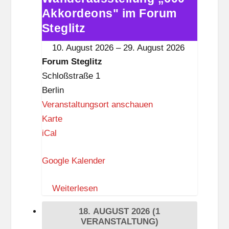
Akkordeons" im Forum
„600
Akkordeons"
Steglitz
im
10. August 2026
–
29. August 2026
Forum
Forum Steglitz
Steglitz
Schloßstraße 1
Berlin
Veranstaltungsort anschauen
F
Karte
o
iCal
r
Google Kalender
u
m
Weiterlesen
S
t
18. AUGUST 2026
(1
e
VERANSTALTUNG)