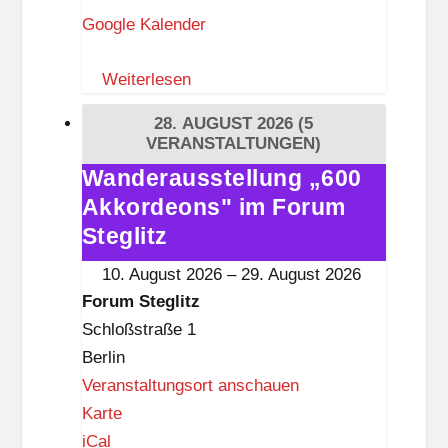
o
Google Kalender
u
r
m
f
Weiterlesen
S
t
28. AUGUST 2026
(5
e
VERANSTALTUNGEN)
g
Wanderausstellung „600
Wanderausstellung
l
Akkordeons" im Forum
„600
i
Akkordeons"
Steglitz
t
im
10. August 2026
–
29. August 2026
z
Forum
Forum Steglitz
Steglitz
Schloßstraße 1
Berlin
Veranstaltungsort anschauen
F
Karte
o
iCal