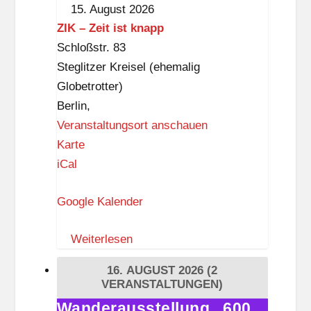
KIDS
o
15. August 2026
ZIK – Zeit ist knapp
Schloßstr. 83
Steglitzer Kreisel (ehemalig
Globetrotter)
Berlin
,
Veranstaltungsort anschauen
Z
Karte
I
iCal
K
Google Kalender
–
Z
Weiterlesen
e
i
16. AUGUST 2026
(2
t
VERANSTALTUNGEN)
i
Wanderausstellung „600
Wanderausstellung