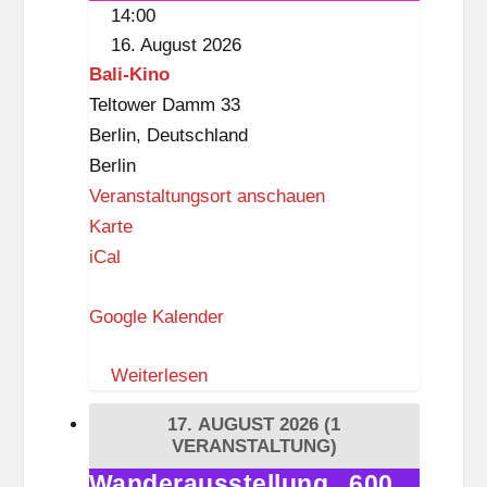
des
g
14:00
Missbrauchs
l
16. August 2026
i
Bali-Kino
t
Teltower Damm 33
z
Berlin
,
Deutschland
Berlin
Veranstaltungsort anschauen
B
Karte
a
iCal
l
Google Kalender
i
-
Weiterlesen
K
i
17. AUGUST 2026
(1
n
VERANSTALTUNG)
o
Wanderausstellung „600
Wanderausstellung