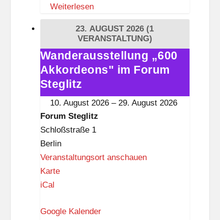
Weiterlesen
e
i
23. AUGUST 2026
(1
t
VERANSTALTUNG)
i
Wanderausstellung „600
Wanderausstellung
s
Akkordeons" im Forum
„600
t
Akkordeons"
Steglitz
k
im
10. August 2026
–
29. August 2026
n
Forum
Forum Steglitz
a
Steglitz
Schloßstraße 1
p
Berlin
p
Veranstaltungsort anschauen
F
Karte
o
iCal
r
Google Kalender
u