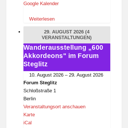
z
Google Kalender
Weiterlesen
29. AUGUST 2026
(4
VERANSTALTUNGEN)
Wanderausstellung „600
Wanderausstellung
Akkordeons" im Forum
„600
Akkordeons"
Steglitz
im
10. August 2026
–
29. August 2026
Forum
Forum Steglitz
Steglitz
Schloßstraße 1
Berlin
Veranstaltungsort anschauen
F
Karte
o
iCal