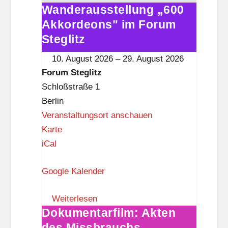
g
Wanderausstellung „600
Wanderausstellung
l
Akkordeons" im Forum
„600
i
Akkordeons"
Steglitz
t
im
10. August 2026
–
29. August 2026
z
Forum
Forum Steglitz
Steglitz
Schloßstraße 1
Berlin
Veranstaltungsort anschauen
F
Karte
o
iCal
r
Google Kalender
u
m
Weiterlesen
S
Dokumentarfilm: Akten
Dokumentarfilm:
t
des Missbrauchs
Akten