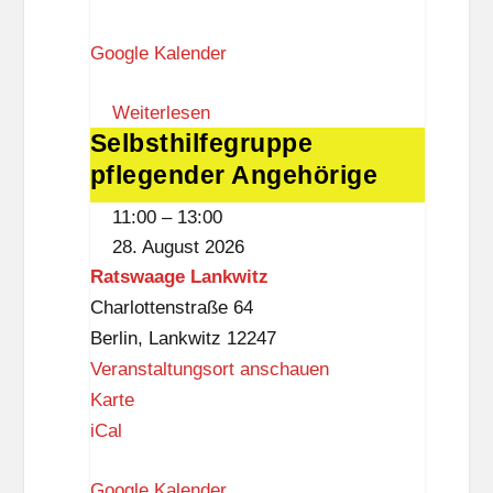
r
Google Kalender
u
m
Weiterlesen
S
Selbsthilfegruppe
Selbsthilfegruppe
t
pflegender Angehörige
pflegender
e
Angehörige
g
11:00
–
13:00
l
28. August 2026
i
Ratswaage Lankwitz
t
Charlottenstraße 64
z
Berlin
,
Lankwitz
12247
Veranstaltungsort anschauen
R
Karte
a
iCal
t
Google Kalender
s