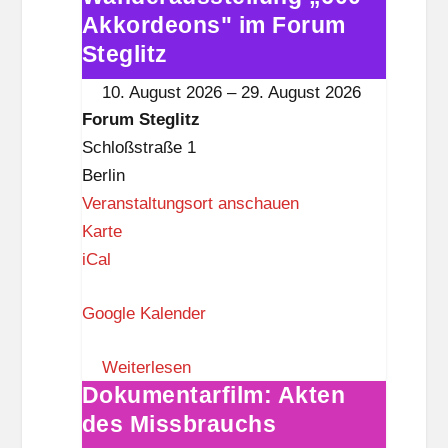
s
Akkordeons" im Forum
„600
t
Akkordeons"
Steglitz
k
im
10. August 2026
–
29. August 2026
n
Forum
Forum Steglitz
a
Steglitz
Schloßstraße 1
p
Berlin
p
Veranstaltungsort anschauen
F
Karte
o
iCal
r
Google Kalender
u
m
Weiterlesen
S
Dokumentarfilm: Akten
Dokumentarfilm:
t
des Missbrauchs
Akten
e