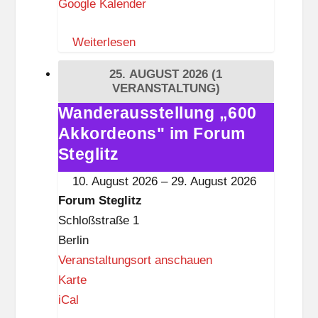
Google Kalender
u
m
Weiterlesen
S
t
25. AUGUST 2026
(1
e
VERANSTALTUNG)
g
Wanderausstellung „600
Wanderausstellung
l
Akkordeons" im Forum
„600
i
Akkordeons"
Steglitz
t
im
10. August 2026
–
29. August 2026
z
Forum
Forum Steglitz
Steglitz
Schloßstraße 1
Berlin
Veranstaltungsort anschauen
F
Karte
o
iCal