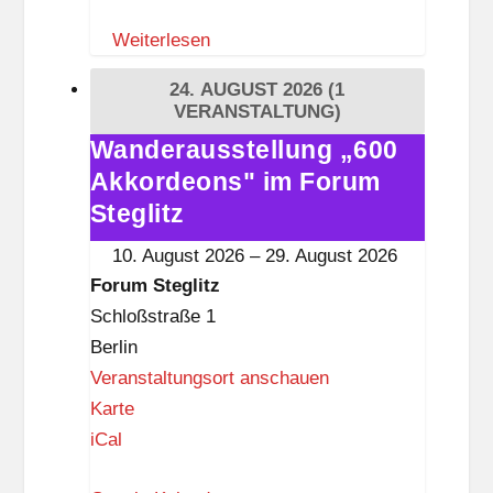
m
Weiterlesen
S
t
24. AUGUST 2026
(1
e
VERANSTALTUNG)
g
Wanderausstellung „600
Wanderausstellung
l
Akkordeons" im Forum
„600
i
Akkordeons"
Steglitz
t
im
10. August 2026
–
29. August 2026
z
Forum
Forum Steglitz
Steglitz
Schloßstraße 1
Berlin
Veranstaltungsort anschauen
F
Karte
o
iCal
r