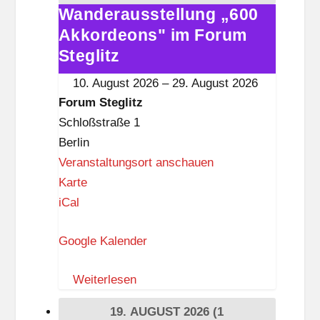
g
Wanderausstellung „600
Wanderausstellung
l
Akkordeons" im Forum
„600
i
Akkordeons"
Steglitz
t
im
10. August 2026
–
29. August 2026
z
Forum
Forum Steglitz
Steglitz
Schloßstraße 1
Berlin
Veranstaltungsort anschauen
F
Karte
o
iCal
r
Google Kalender
u
m
Weiterlesen
S
t
19. AUGUST 2026
(1