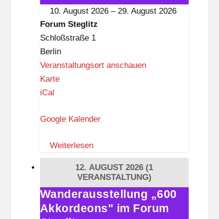
im
10. August 2026
–
29. August 2026
z
Forum
Forum Steglitz
Steglitz
Schloßstraße 1
Berlin
Veranstaltungsort anschauen
F
Karte
o
iCal
r
Google Kalender
u
m
Weiterlesen
S
t
12. AUGUST 2026
(1
e
VERANSTALTUNG)
g
Wanderausstellung „600
Wanderausstellung
l
Akkordeons" im Forum
„600
i