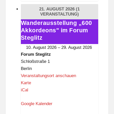
t
21. AUGUST 2026
(1
e
VERANSTALTUNG)
g
Wanderausstellung „600
Wanderausstellung
l
Akkordeons" im Forum
„600
i
Akkordeons"
Steglitz
t
im
10. August 2026
–
29. August 2026
z
Forum
Forum Steglitz
Steglitz
Schloßstraße 1
Berlin
Veranstaltungsort anschauen
F
Karte
o
iCal
r
Google Kalender
u
m