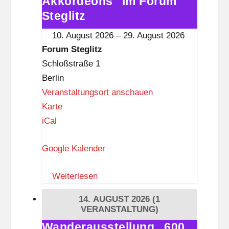
Akkordeons" im Forum
i
Akkordeons"
Steglitz
t
im
10. August 2026
–
29. August 2026
z
Forum
Forum Steglitz
Steglitz
Schloßstraße 1
Berlin
Veranstaltungsort anschauen
F
Karte
o
iCal
r
Google Kalender
u
m
Weiterlesen
S
t
14. AUGUST 2026
(1
e
VERANSTALTUNG)
g
Wanderausstellung „600
Wanderausstellung