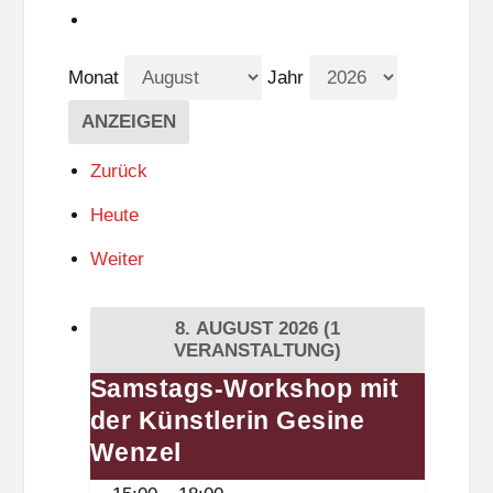
Monat
Jahr
Zurück
Heute
Weiter
8. AUGUST 2026
(1
VERANSTALTUNG)
Samstags-Workshop mit
Samstags-
der Künstlerin Gesine
Workshop
mit
Wenzel
der