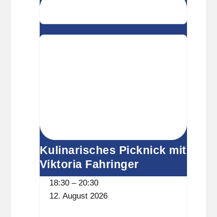
mit
n
Viktoria
k
Fahringer
w
i
t
z
Kulinarisches Picknick mit
Viktoria Fahringer
18:30
–
20:30
12. August 2026