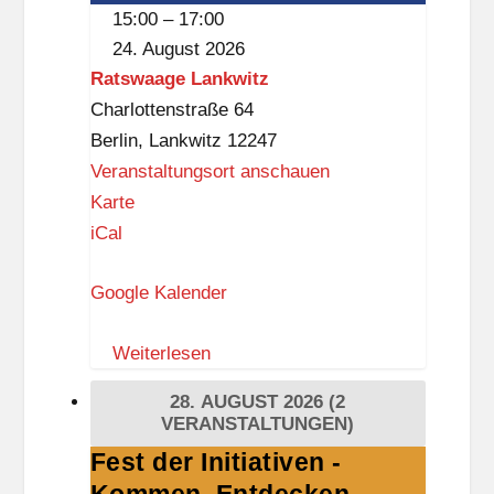
15:00
–
17:00
24. August 2026
Ratswaage Lankwitz
Charlottenstraße 64
Berlin
,
Lankwitz
12247
Veranstaltungsort anschauen
R
Karte
a
iCal
t
Google Kalender
s
w
Weiterlesen
a
a
28. AUGUST 2026
(2
g
VERANSTALTUNGEN)
e
Fest der Initiativen -
Fest
L
der