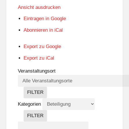
Ansicht
ausdrucken
Eintragen in
Google
Abonnieren in
iCal
Export zu
Google
Export zu
iCal
Veranstaltungsort
FILTER
V
E
Kategorien
R
A
FILTER
N
K
Suche
S
A