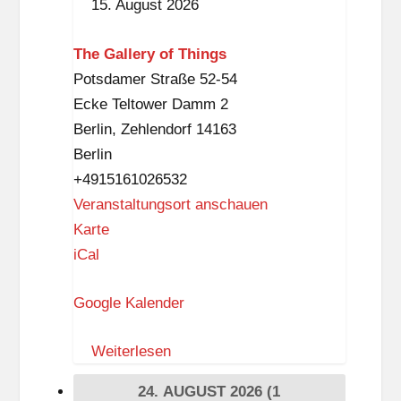
15. August 2026
i
s
The Gallery of Things
c
Potsdamer Straße 52-54
h
Ecke Teltower Damm 2
e
Berlin
,
Zehlendorf
14163
r
Berlin
K
+4915161026532
u
Veranstaltungsort anschauen
l
T
Karte
t
h
iCal
u
e
r
Google Kalender
G
e
a
n
Weiterlesen
l
l
24. AUGUST 2026
(1