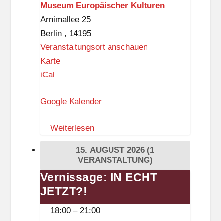
Museum Europäischer Kulturen
Arnimallee 25
Berlin
,
14195
Veranstaltungsort anschauen
M
Karte
u
iCal
s
Google Kalender
e
u
Weiterlesen
m
E
15. AUGUST 2026
(1
u
VERANSTALTUNG)
r
Vernissage: IN ECHT
Vernissage:
o
JETZT?!
IN
p
ECHT
18:00
–
21:00
ä
JETZT?!