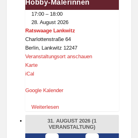
Hobby-Malerinnen
Treffen
-
von
E
17:00
–
18:00
Hobby-
h
28. August 2026
Malerinnen
l
Ratswaage Lankwitz
e
Charlottenstraße 64
r
Berlin
,
Lankwitz
12247
s
Veranstaltungsort anschauen
-
R
Karte
P
a
iCal
l
t
a
Google Kalender
s
t
w
z
Weiterlesen
a
a
31. AUGUST 2026
(1
g
VERANSTALTUNG)
e
„Internationales