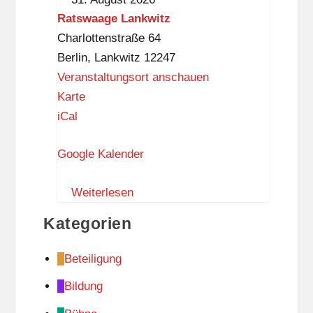
Ratswaage Lankwitz
Charlottenstraße 64
Berlin
,
Lankwitz
12247
Veranstaltungsort anschauen
R
Karte
a
iCal
t
Google Kalender
s
w
Weiterlesen
a
a
Kategorien
g
e
Beteiligung
L
Bildung
a
n