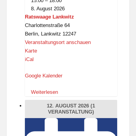
15:00
–
18:00
Künstlerin
8. August 2026
Gesine
Ratswaage Lankwitz
Wenzel
Charlottenstraße 64
Berlin
,
Lankwitz
12247
Veranstaltungsort anschauen
R
Karte
a
iCal
t
Google Kalender
s
w
Weiterlesen
a
a
12. AUGUST 2026
(1
g
VERANSTALTUNG)
e
Kulinarisches
L
Picknick
a