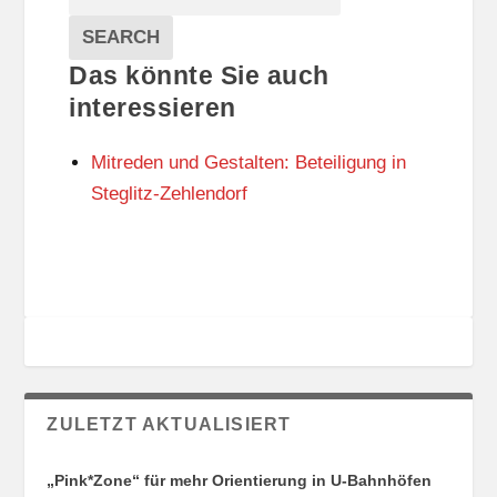
T
T
Veranstaltungen
A
E
EVENTS
SEARCH
L
G
Das könnte Sie auch
T
O
U
R
interessieren
N
I
G
E
Mitreden und Gestalten: Beteiligung in
S
N
O
Steglitz-Zehlendorf
R
T
E
ZULETZT AKTUALISIERT
„Pink*Zone“ für mehr Orientierung in U-Bahnhöfen