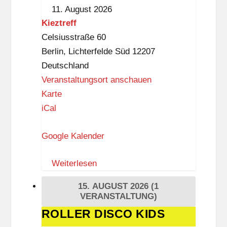
11. August 2026
k
Kieztreff
n
Celsiusstraße 60
a
Berlin
,
Lichterfelde Süd
12207
p
Deutschland
p
Veranstaltungsort anschauen
K
Karte
i
iCal
e
Google Kalender
z
t
Weiterlesen
r
e
15. AUGUST 2026
(1
f
VERANSTALTUNG)
f
ROLLER DISCO KIDS
ROLLER