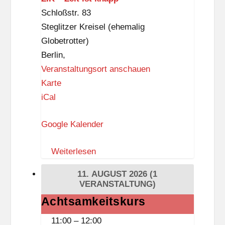
Schloßstr. 83
Steglitzer Kreisel (ehemalig
Globetrotter)
Berlin
,
Veranstaltungsort anschauen
Z
Karte
I
iCal
K
Google Kalender
–
Z
Weiterlesen
e
i
11. AUGUST 2026
(1
t
VERANSTALTUNG)
i
Achtsamkeitskurs
Achtsamkeitskurs
s
11:00
–
12:00
t