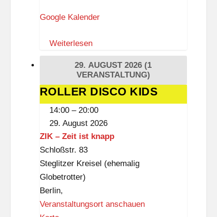
r
Google Kalender
m
a
Weiterlesen
n
n
29. AUGUST 2026
(1
-
VERANSTALTUNG)
E
ROLLER DISCO KIDS
ROLLER
h
DISCO
14:00
–
20:00
l
KIDS
29. August 2026
e
ZIK – Zeit ist knapp
r
Schloßstr. 83
s
Steglitzer Kreisel (ehemalig
-
Globetrotter)
P
Berlin
,
l
Veranstaltungsort anschauen
a