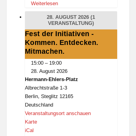
Weiterlesen
r
e
28. AUGUST 2026
(1
f
VERANSTALTUNG)
f
Fest der Initiativen -
Fest
Kommen. Entdecken.
der
Initiativen
Mitmachen.
-
15:00
–
19:00
Kommen.
28. August 2026
Entdecken.
Hermann-Ehlers-Platz
Mitmachen.
Albrechtstraße 1-3
Berlin
,
Steglitz
12165
Deutschland
Veranstaltungsort anschauen
H
Karte
e
iCal