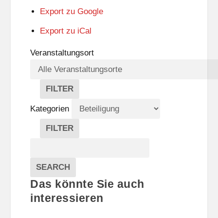
Export zu
Google
Export zu
iCal
Veranstaltungsort
FILTER
V
E
Kategorien
R
A
FILTER
N
K
Suche
S
A
T
T
Veranstaltungen
A
E
EVENTS
SEARCH
L
G
Das könnte Sie auch
T
O
U
R
interessieren
N
I
G
E