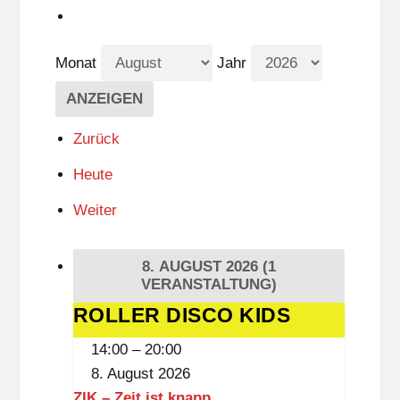
Monat
Jahr
Zurück
Heute
Weiter
8. AUGUST 2026
(1
VERANSTALTUNG)
ROLLER DISCO KIDS
ROLLER
DISCO
14:00
–
20:00
KIDS
8. August 2026
ZIK – Zeit ist knapp