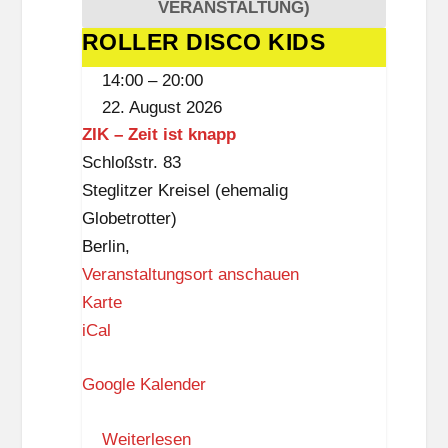
f
VERANSTALTUNG)
f
ROLLER DISCO KIDS
ROLLER
DISCO
14:00
–
20:00
KIDS
22. August 2026
ZIK – Zeit ist knapp
Schloßstr. 83
Steglitzer Kreisel (ehemalig
Globetrotter)
Berlin
,
Veranstaltungsort anschauen
Z
Karte
I
iCal
K
Google Kalender
–
Z
Weiterlesen
e