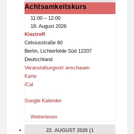
i
Achtsamkeitskurs
Achtsamkeitskurs
s
11:00
–
12:00
t
18. August 2026
k
Kieztreff
n
Celsiusstraße 60
a
Berlin
,
Lichterfelde Süd
12207
p
Deutschland
p
Veranstaltungsort anschauen
K
Karte
i
iCal
e
Google Kalender
z
t
Weiterlesen
r
e
22. AUGUST 2026
(1