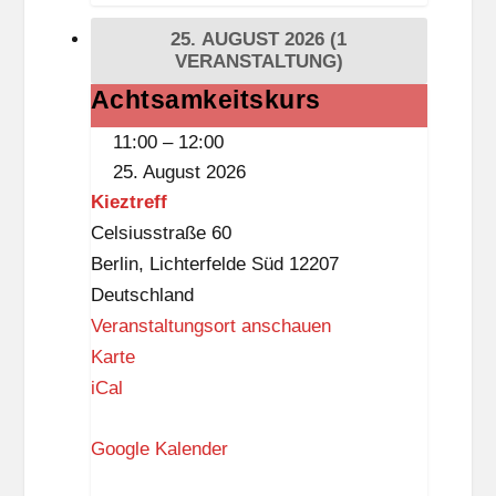
i
25. AUGUST 2026
(1
t
VERANSTALTUNG)
i
Achtsamkeitskurs
Achtsamkeitskurs
s
11:00
–
12:00
t
25. August 2026
k
Kieztreff
n
Celsiusstraße 60
a
Berlin
,
Lichterfelde Süd
12207
p
Deutschland
p
Veranstaltungsort anschauen
K
Karte
i
iCal
e
Google Kalender
z
t