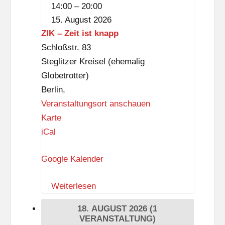
DISCO
14:00
–
20:00
KIDS
15. August 2026
ZIK – Zeit ist knapp
Schloßstr. 83
Steglitzer Kreisel (ehemalig
Globetrotter)
Berlin
,
Veranstaltungsort anschauen
Z
Karte
I
iCal
K
Google Kalender
–
Z
Weiterlesen
e
i
18. AUGUST 2026
(1
t
VERANSTALTUNG)