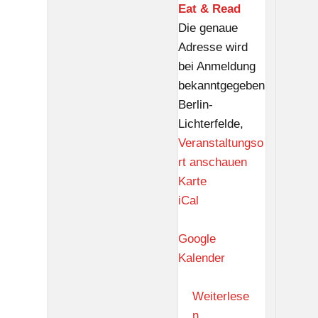
Eat & Read
Die genaue
Adresse wird
bei Anmeldung
bekanntgegeben
Berlin-
Lichterfelde
,
Veranstaltungso
rt anschauen
E
Karte
a
iCal
t
&
Google
R
Kalender
e
a
Weiterlese
d
n