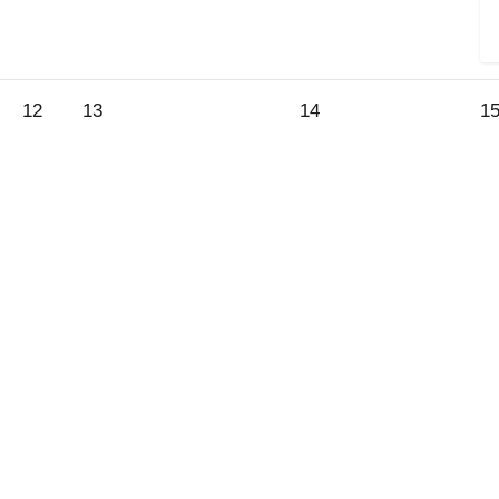
12.
13.
14.
12
13
14
1
August
August
August
2026
2026
2026