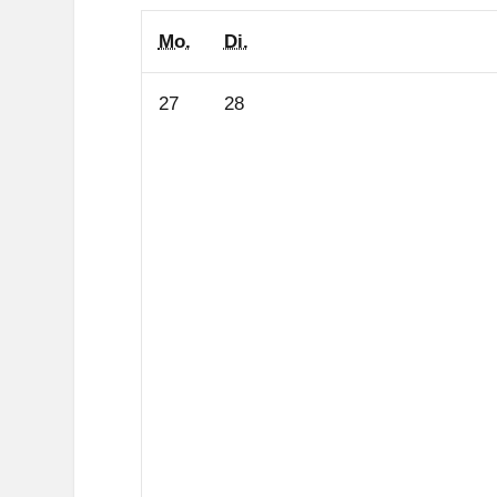
Montag
Dienstag
Mo.
Di.
27.
28.
27
28
Juli
Juli
2026
2026