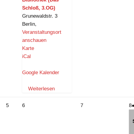
Schloß, 3.OG)
Grunewaldstr. 3
Berlin
,
Veranstaltungsort
anschauen
I
Karte
n
iCal
g
e
Google Kalender
b
o
Weiterlesen
r
g
5.
6.
7.
8
5
6
7
8
-
August
August
August
A
D
2026
2026
2026
2
r