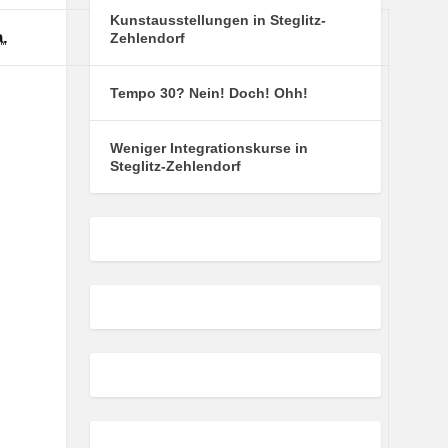
Kunstausstellungen in Steglitz-
Samstag
Sonntag
.
So.
Zehlendorf
.
2.
2
Tempo 30? Nein! Doch! Ohh!
ugust
August
026
2026
Weniger Integrationskurse in
Steglitz-Zehlendorf