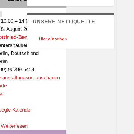
CLOSE
10:00
–
14:00
UNSERE NETTIQUETTE
8. August 2026
ttfried-Benn-Bibliothek
Hier einsehen
ntershäuser Platz 1
rlin
,
Deutschland
rlin
30) 90299-5458
ranstaltungsort anschauen
G
rte
o
al
t
t
ogle Kalender
f
r
Weiterlesen
i