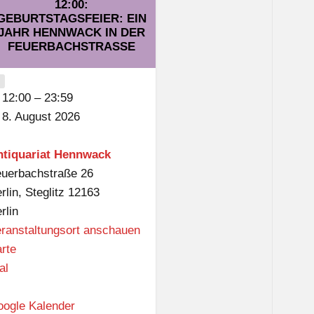
12:00:
e
GEBURTSTAGSFEIER: EIN
JAHR HENNWACK IN DER
d
FEUERBACHSTRASSE
-
B
CLOSE
e
12:00
–
23:59
n
8. August 2026
n
-
ntiquariat Hennwack
B
uerbachstraße 26
i
rlin
,
Steglitz
12163
b
rlin
l
ranstaltungsort anschauen
i
A
rte
o
n
al
t
t
h
i
ogle Kalender