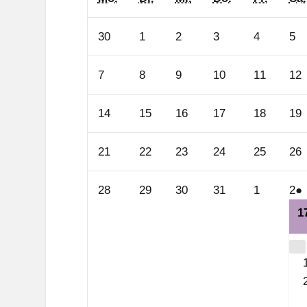
30.
1.
2.
3.
4.
5.
30
1
2
3
4
5
September
Oktober
Oktober
Oktober
Oktober
Ok
2024
2024
2024
2024
2024
20
7.
8.
9.
10.
11.
1
7
8
9
10
11
12
Oktober
Oktober
Oktober
Oktober
Oktober
O
2024
2024
2024
2024
2024
2
14.
15.
16.
17.
18.
1
14
15
16
17
18
19
Oktober
Oktober
Oktober
Oktober
Oktober
O
2024
2024
2024
2024
2024
2
21.
22.
23.
24.
25.
2
21
22
23
24
25
26
Oktober
Oktober
Oktober
Oktober
Oktober
O
2024
2024
2024
2024
2024
2
28.
29.
30.
31.
1.
2.
(
28
29
30
31
1
2
●
Oktober
Oktober
Oktober
Oktober
Novembe
N
V
1
2024
2024
2024
2024
2024
20
C