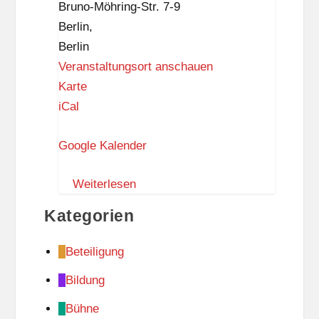
Bruno-Möhring-Str. 7-9
Berlin
,
Berlin
Veranstaltungsort anschauen
S
Karte
t
iCal
a
Google Kalender
d
t
Weiterlesen
t
e
Kategorien
i
l
Beteiligung
z
Bildung
e
n
Bühne