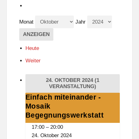
Monat
Jahr
Heute
Weiter
24. OKTOBER 2024
(1
VERANSTALTUNG)
Einfach miteinander -
Einfach
Mosaik
miteinander
-
Begegnungswerkstatt
Mosaik
17:00
–
20:00
Begegnungswerkstatt
24. Oktober 2024