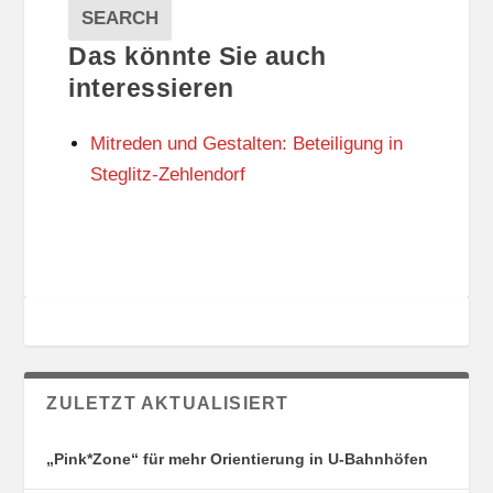
A
E
EVENTS
SEARCH
L
G
Das könnte Sie auch
T
O
U
R
interessieren
N
I
G
E
Mitreden und Gestalten: Beteiligung in
S
N
O
Steglitz-Zehlendorf
R
T
E
ZULETZT AKTUALISIERT
„Pink*Zone“ für mehr Orientierung in U-Bahnhöfen