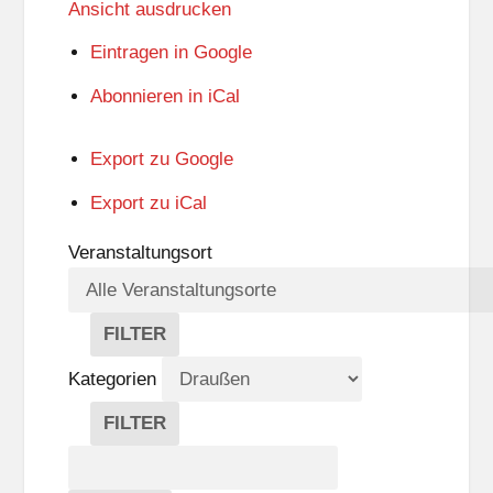
Ansicht
ausdrucken
Eintragen in
Google
Abonnieren in
iCal
Export zu
Google
Export zu
iCal
Veranstaltungsort
FILTER
V
E
Kategorien
R
A
FILTER
N
K
Suche
S
A
T
T
Veranstaltungen