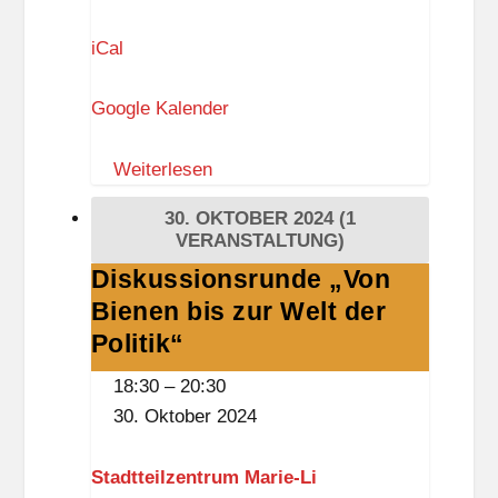
iCal
Google Kalender
Weiterlesen
30. OKTOBER 2024
(1
VERANSTALTUNG)
Diskussionsrunde „Von
Diskussionsrunde
Bienen bis zur Welt der
„Von
Bienen
Politik“
bis
18:30
–
20:30
zur
30. Oktober 2024
Welt
der
Stadtteilzentrum Marie-Li
Politik“