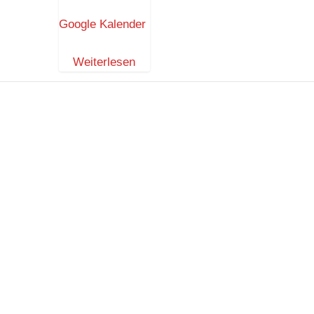
E
K
Google Kalender
N
A
Weiterlesen
S
T