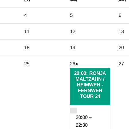
4.
5.
6.
4
5
6
Oktober
Oktober
Okt
2024
2024
202
11.
12.
13
11
12
13
Oktober
Oktober
Ok
2024
2024
20
18.
19.
20
18
19
20
Oktober
Oktober
Ok
2024
2024
20
25.
26.
(1
27
25
26
●
27
Oktober
Oktober
Veranstaltung)
Ok
20:00: RONJA
2024
2024
MALTZAHN /
20
HEIMWEH -
FERNWEH
TOUR 24
CLOSE
20:00
–
22:30