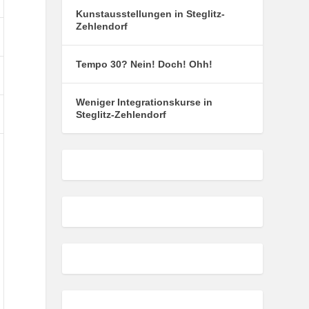
Kunstausstellungen in Steglitz-
Zehlendorf
ober
Tempo 30? Nein! Doch! Ohh!
4
.
tober
Weniger Integrationskurse in
24
.
Steglitz-Zehlendorf
tober
24
.
tober
24