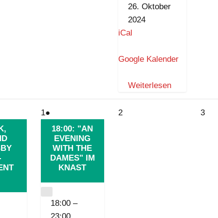
26. Oktober
2024
iCal
Google Kalender
Weiterlesen
1.
(1
2.
3.
1
●
2
3
November
Veranstaltung)
November
No
K,
18:00: "AN
ND
2024
EVENING
2024
202
BBY
WITH THE
-
DAMES" IM
ENT
KNAST
CLOSE
18:00
–
23:00