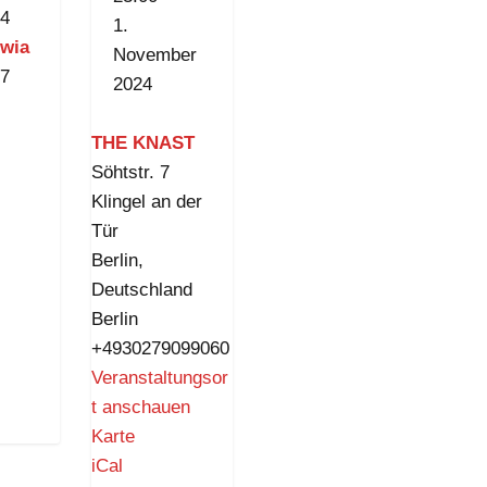
24
1.
owia
November
17
2024
THE KNAST
Söhtstr. 7
Klingel an der
Tür
Berlin
,
Deutschland
Berlin
+4930279099060
Veranstaltungsor
t anschauen
T
Karte
H
iCal