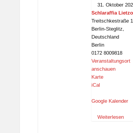
31. Oktober 20
Schlaraffia Lietz
Treitschkestraße 
Berlin-Steglitz
,
Deutschland
Berlin
0172 8009818
Veranstaltungsort
anschauen
S
Karte
c
iCal
h
l
Google Kalender
a
r
Weiterlesen
a
f