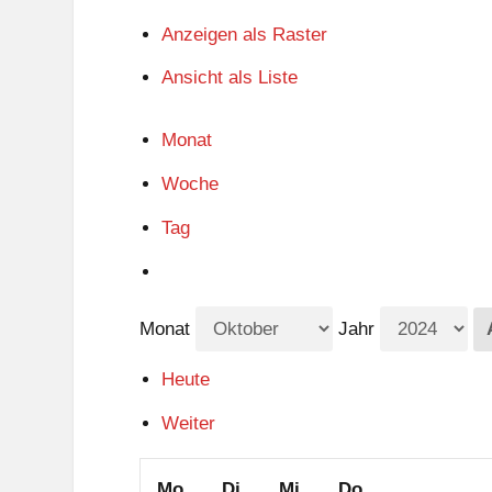
Anzeigen als
Raster
Ansicht als
Liste
Monat
Woche
Tag
Monat
Jahr
Heute
Weiter
Montag
Dienstag
Mittwoch
Donnerstag
Mo.
Di.
Mi.
Do.