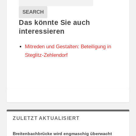
T
T
Veranstaltungen
A
E
EVENTS
SEARCH
L
G
Das könnte Sie auch
T
O
U
R
interessieren
N
I
G
E
Mitreden und Gestalten: Beteiligung in
S
N
O
Steglitz-Zehlendorf
R
T
E
ZULETZT AKTUALISIERT
Breitenbachbrücke wird engmaschig überwacht