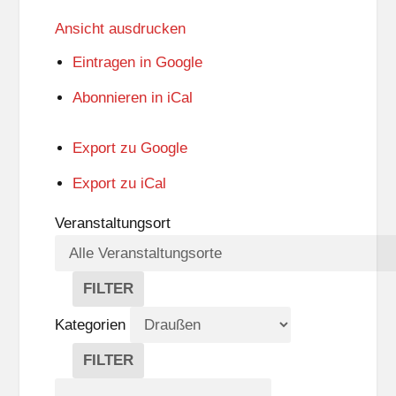
Ansicht
ausdrucken
Eintragen in
Google
Abonnieren in
iCal
Export zu
Google
Export zu
iCal
Veranstaltungsort
FILTER
V
E
Kategorien
R
A
FILTER
N
K
Suche
S
A