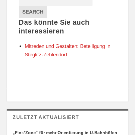
T
T
Veranstaltungen
A
E
EVENTS
SEARCH
L
G
Das könnte Sie auch
T
O
U
R
interessieren
N
I
G
E
Mitreden und Gestalten: Beteiligung in
S
N
O
Steglitz-Zehlendorf
R
T
E
ZULETZT AKTUALISIERT
„Pink*Zone“ für mehr Orientierung in U-Bahnhöfen