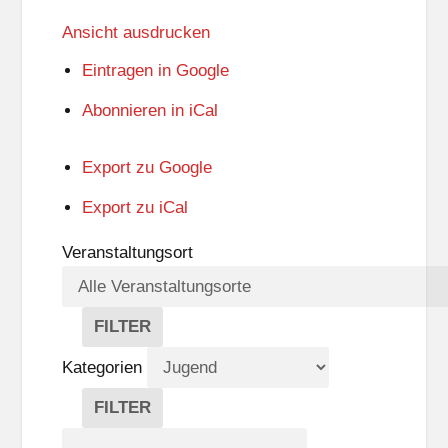
Ansicht
ausdrucken
Eintragen in
Google
Abonnieren in
iCal
Export zu
Google
Export zu
iCal
Veranstaltungsort
FILTER
V
E
Kategorien
R
A
FILTER
N
K
Suche
S
A