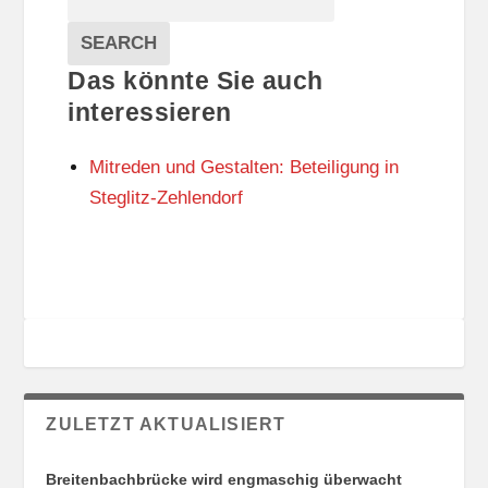
T
T
Veranstaltungen
A
E
EVENTS
SEARCH
L
G
Das könnte Sie auch
T
O
U
R
interessieren
N
I
G
E
Mitreden und Gestalten: Beteiligung in
S
N
O
Steglitz-Zehlendorf
R
T
E
ZULETZT AKTUALISIERT
Breitenbachbrücke wird engmaschig überwacht