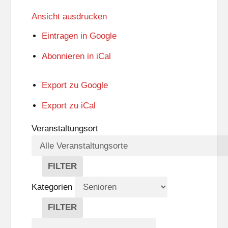
Ansicht
ausdrucken
Eintragen in
Google
Abonnieren in
iCal
Export zu
Google
Export zu
iCal
Veranstaltungsort
FILTER
V
E
Kategorien
R
A
FILTER
N
K
Suche
S
A