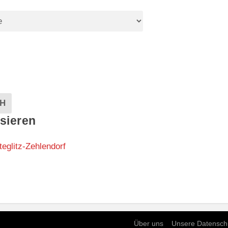
EVENTS
H
sieren
teglitz-Zehlendorf
Über uns
Unsere Datensch