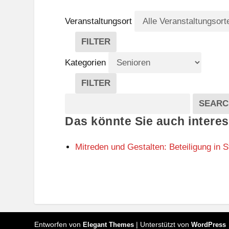
Veranstaltungsort
FILTER
V
E
Kategorien
R
A
FILTER
N
K
Suche
S
A
SEARC
T
T
Veranstaltungen
Das könnte Sie auch interes
A
E
L
G
T
O
Mitreden und Gestalten: Beteiligung in S
U
R
N
I
G
E
S
N
O
R
T
Entworfen von
| Unterstützt von
E
Elegant Themes
WordPress