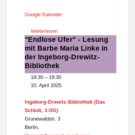
ß
t
Google Kalender
,
r
3
u
Weiterlesen
.
s
"Endlose Ufer" - Lesung
"Endlose
O
k
mit Barbe Maria Linke in
Ufer"
G
i
-
der Ingeborg-Drewitz-
)
r
Lesung
Bibliothek
c
mit
h
18:30
–
19:30
Barbe
e
10. April 2025
Maria
Linke
Ingeborg-Drewitz-Bibliothek (Das
in
Schloß, 3.OG)
der
Grunewaldstr. 3
Ingeborg-
Berlin
,
Drewitz-