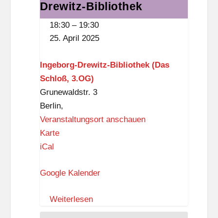
es
Drewitz-Bibliothek
w
selbst
18:30
–
19:30
i
wert
25. April 2025
t
bin"
z
-
Ingeborg-Drewitz-Bibliothek (Das
-
Lesung
Schloß, 3.OG)
B
mit
Grunewaldstr. 3
i
A.D.
Berlin
,
b
Wilk
Veranstaltungsort anschauen
l
in
I
Karte
i
der
n
iCal
o
Ingeborg-
g
t
Drewitz-
Google Kalender
e
h
Bibliothek
b
e
Weiterlesen
o
k
r
(