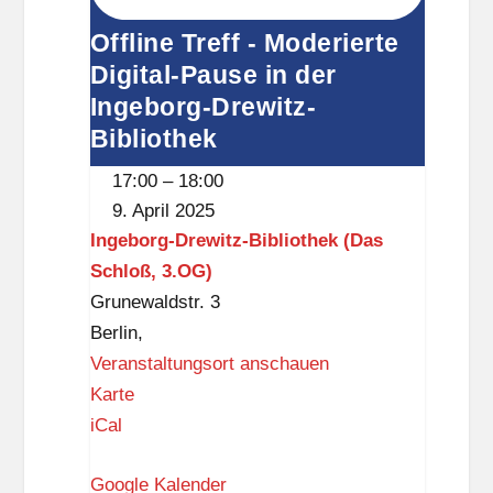
Offline Treff - Moderierte
Digital-Pause in der
Ingeborg-Drewitz-
Bibliothek
17:00
–
18:00
9. April 2025
Ingeborg-Drewitz-Bibliothek (Das
Schloß, 3.OG)
Grunewaldstr. 3
Berlin
,
Veranstaltungsort anschauen
I
Karte
n
iCal
g
Google Kalender
e