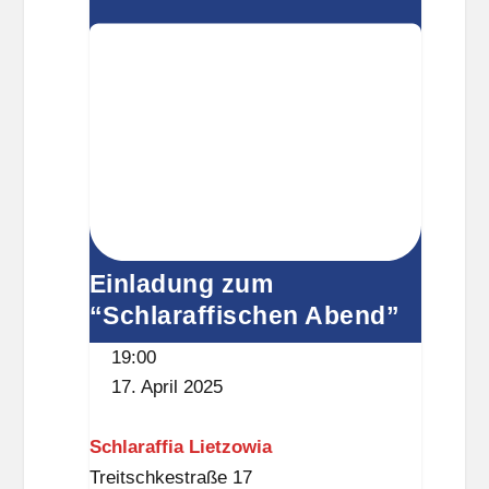
w
i
t
z
-
B
i
b
l
Einladung zum
i
o
“Schlaraffischen Abend”
t
19:00
h
17. April 2025
e
k
Schlaraffia Lietzowia
(
Treitschkestraße 17