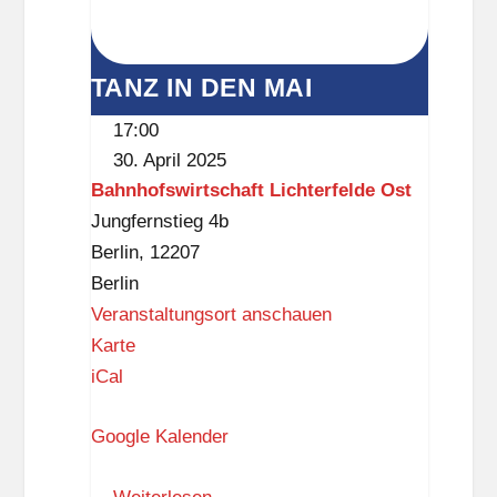
s
TANZ IN DEN MAI
17:00
30. April 2025
Bahnhofswirtschaft Lichterfelde Ost
Jungfernstieg 4b
Berlin
,
12207
Berlin
Veranstaltungsort anschauen
B
Karte
a
iCal
h
Google Kalender
n
h