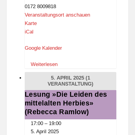
0172 8009818
Veranstaltungsort anschauen
S
Karte
c
iCal
h
Google Kalender
l
a
Weiterlesen
r
a
5. APRIL 2025
(1
f
VERANSTALTUNG)
f
Lesung »Die Leiden des
Lesung
i
mittelalten Herbies»
»Die
a
Leiden
(Rebecca Ramlow)
L
des
17:00
–
19:00
i
mittelalten
5. April 2025
e