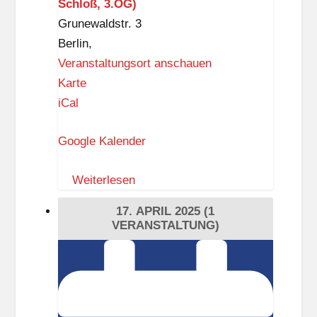
Schloß, 3.OG)
Grunewaldstr. 3
Berlin
,
Veranstaltungsort anschauen
I
Karte
n
iCal
g
Google Kalender
e
b
Weiterlesen
o
r
17. APRIL 2025
(1
g
VERANSTALTUNG)
-
Einladung
D
zum
r
“Schlaraffischen
e
Abend”