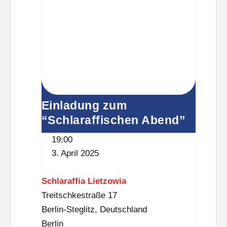
s
s
e
Einladung zum
“Schlaraffischen Abend”
19:00
3. April 2025
Schlaraffia Lietzowia
Treitschkestraße 17
Berlin-Steglitz
,
Deutschland
Berlin