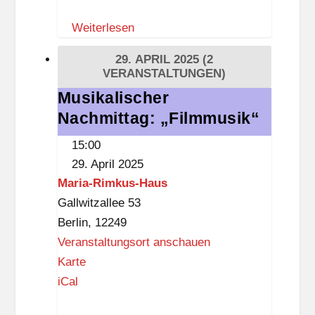
h
t
Weiterlesen
n
h
h
e
29. APRIL 2025
(2
o
k
VERANSTALTUNGEN)
f
(
Musikalischer
Musikalischer
K
D
Nachmittag: „Filmmusik“
Nachmittag:
r
a
„Filmmusik“
15:00
u
s
29. April 2025
m
S
Maria-Rimkus-Haus
m
c
Gallwitzallee 53
e
h
Berlin
,
12249
L
l
Veranstaltungsort anschauen
a
o
M
Karte
n
ß
a
iCal
k
,
r
e
3