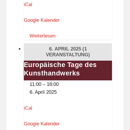
Herbies»
iCal
t
(Rebecca
z
Ramlow)
Google Kalender
o
w
Weiterlesen
i
a
6. APRIL 2025
(1
VERANSTALTUNG)
Europäische Tage des
Europäische
Kunsthandwerks
Tage
des
11:00
–
18:00
Kunsthandwerks
6. April 2025
iCal
Google Kalender