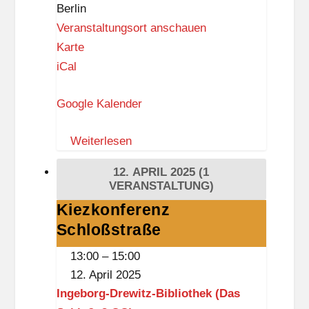
z
Berlin
o
Veranstaltungsort anschauen
w
W
Karte
i
e
iCal
a
i
Google Kalender
n
B
Weiterlesen
a
s
12. APRIL 2025
(1
i
VERANSTALTUNG)
s
Kiezkonferenz
Kiezkonferenz
Schloßstraße
Schloßstraße
13:00
–
15:00
12. April 2025
Ingeborg-Drewitz-Bibliothek (Das