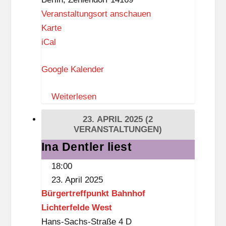
Veranstaltungsort anschauen
N
Karte
a
iCal
c
Google Kalender
h
b
Weiterlesen
a
r
23. APRIL 2025
(2
s
VERANSTALTUNGEN)
c
Ina Dentler liest
Ina
h
Dentler
18:00
a
liest
23. April 2025
f
Bürgertreffpunkt Bahnhof
t
Lichterfelde West
s
Hans-Sachs-Straße 4 D
h