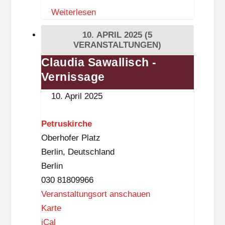
l
Weiterlesen
a
i
u
10. APRIL 2025
(5
o
s
VERANSTALTUNGEN)
t
L
Claudia Sawallisch -
Claudia
h
i
Vernissage
Sawallisch
e
c
-
k
10. April 2025
h
Vernissage
(
t
D
Petruskirche
e
a
Oberhofer Platz
r
s
Berlin
,
Deutschland
f
S
Berlin
e
c
030 81809966
l
h
Veranstaltungsort anschauen
d
l
P
Karte
e
o
e
iCal