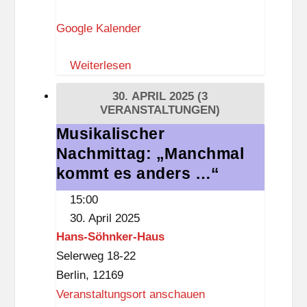
t
Google Kalender
h
a
Weiterlesen
u
s
30. APRIL 2025
(3
Z
VERANSTALTUNGEN)
e
Musikalischer
Musikalischer
h
Nachmittag: „Manchmal
Nachmittag:
l
„Manchmal
kommt es anders …“
e
kommt
15:00
n
es
30. April 2025
d
anders
Hans-Söhnker-Haus
o
…“
Selerweg 18-22
r
Berlin
,
12169
f
Veranstaltungsort anschauen