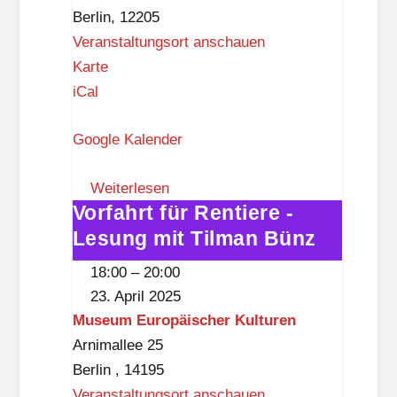
Berlin
,
12205
a
Veranstaltungsort anschauen
u
B
Karte
s
ü
iCal
W
r
a
Google Kalender
g
n
e
n
Weiterlesen
r
s
Vorfahrt für Rentiere -
Vorfahrt
t
e
Lesung mit Tilman Bünz
für
r
e
Rentiere
e
b
18:00
–
20:00
-
f
23. April 2025
a
Lesung
f
Museum Europäischer Kulturen
h
mit
p
Arnimallee 25
n
Tilman
u
Berlin
,
14195
e
Bünz
n
Veranstaltungsort anschauen
.