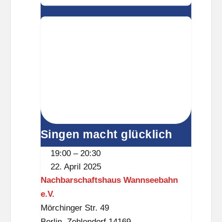
i
e
t
z
o
w
i
a
Singen macht glücklich
19:00
–
20:30
22. April 2025
Nachbarschaftshaus Wannseebahn
e.V.
Mörchinger Str. 49
Berlin
,
Zehlendorf
14169