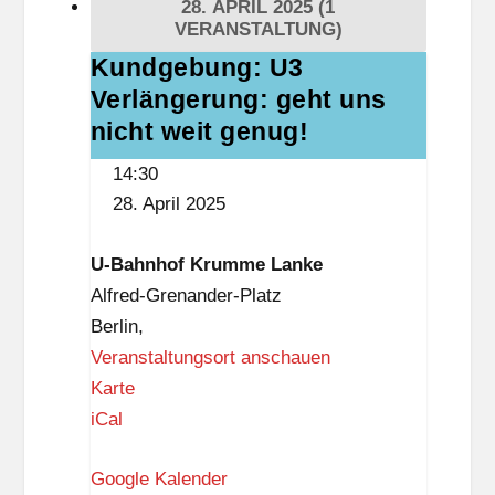
28. APRIL 2025
(1
g
D
VERANSTALTUNG)
-
a
Kundgebung: U3
Kundgebung:
D
s
Verlängerung: geht uns
U3
r
S
Verlängerung:
nicht weit genug!
e
c
geht
14:30
w
h
uns
28. April 2025
i
l
nicht
t
o
weit
U-Bahnhof Krumme Lanke
z
ß
genug!
Alfred-Grenander-Platz
-
,
Berlin
,
B
3
Veranstaltungsort anschauen
i
.
U
Karte
b
O
-
iCal
l
G
B
i
)
Google Kalender
a
o