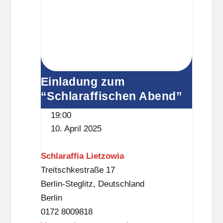
S
i
c
t
h
z
l
-
o
B
ß
i
Einladung zum
,
b
“Schlaraffischen Abend”
3
l
.
19:00
i
O
10. April 2025
o
G
t
)
Schlaraffia Lietzowia
h
Treitschkestraße 17
e
Berlin-Steglitz
,
Deutschland
k
Berlin
(
0172 8009818
D