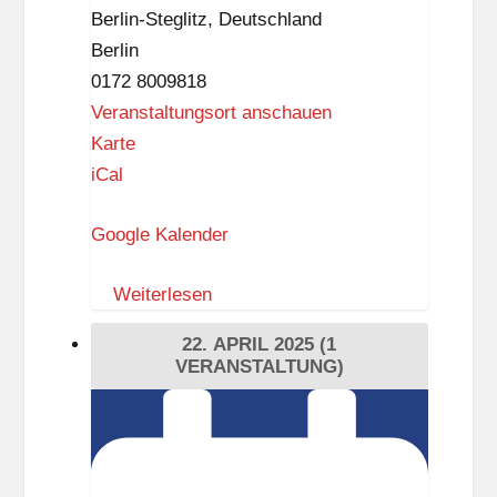
D
Berlin-Steglitz
,
Deutschland
a
Berlin
s
0172 8009818
S
Veranstaltungsort anschauen
c
S
Karte
h
c
iCal
l
h
o
Google Kalender
l
ß
a
,
Weiterlesen
r
3
a
22. APRIL 2025
(1
.
f
VERANSTALTUNG)
O
f
Singen
G
i
macht
)
a
glücklich
L