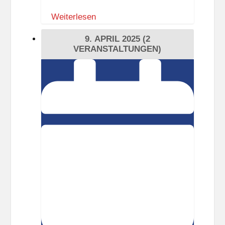
Weiterlesen
9. APRIL 2025
(2
VERANSTALTUNGEN)
Offline
Treff
-
Moderierte
Digital-
Pause
in
der
Ingeborg-
Drewitz-
Bibliothek