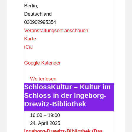
f
Berlin
,
e
e
Deutschland
r
l
030902995354
K
d
Veranstaltungsort anschauen
u
R
e
Karte
l
a
W
iCal
t
t
e
u
Google Kalender
h
s
r
a
t
e
Weiterlesen
u
n
SchlossKultur – Kultur im
SchlossKultur
s
Schloss in der Ingeborg-
–
Z
Kultur
Drewitz-Bibliothek
e
im
h
16:00
–
19:00
Schloss
l
24. April 2025
in
e
Ingeborg-Drewitz-Bibliothek (Das