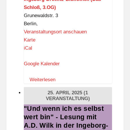
der
n
Schloß, 3.OG)
Ingeborg-
d
Grunewaldstr. 3
Drewitz-
o
Berlin
,
Bibliothek
r
Veranstaltungsort anschauen
f
I
Karte
n
iCal
g
Google Kalender
e
b
Weiterlesen
o
r
25. APRIL 2025
(1
g
VERANSTALTUNG)
-
"Und wenn ich es selbst
"Und
D
wert bin" - Lesung mit
wenn
r
ich
A.D. Wilk in der Ingeborg-
e