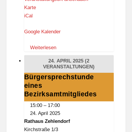
k
M
Karte
V
t
u
iCal
.
B
s
a
Google Kalender
e
h
u
n
Weiterlesen
m
h
E
24. APRIL 2025
(2
o
u
VERANSTALTUNGEN)
f
r
Bürgersprechstunde
Bürgersprechstunde
L
o
eines
eines
i
p
Bezirksamtmitgliedes
Bezirksamtmitgliedes
c
ä
h
15:00
–
17:00
i
t
24. April 2025
s
e
Rathaus Zehlendorf
c
r
Kirchstraße 1/3
h