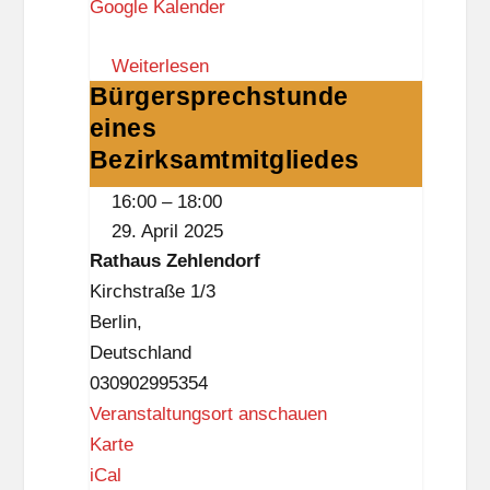
Google Kalender
i
.
a
O
Weiterlesen
-
G
Bürgersprechstunde
Bürgersprechstunde
R
)
eines
eines
i
Bezirksamtmitgliedes
Bezirksamtmitgliedes
m
k
16:00
–
18:00
u
29. April 2025
s
Rathaus Zehlendorf
-
Kirchstraße 1/3
H
Berlin
,
a
Deutschland
u
030902995354
s
Veranstaltungsort anschauen
R
Karte
a
iCal