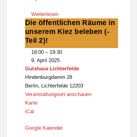
b
Weiterlesen
o
Die öffentlichen Räume in
Die
r
unserem Kiez beleben (-
öffentlichen
g
Räume
Teil 2)!
-
in
D
18:00
–
19:30
unserem
r
9. April 2025
Kiez
e
Gutshaus Lichterfelde
beleben
w
Hindenburgdamm 28
(-
i
Berlin
,
Lichterfelde
12203
Teil
t
Veranstaltungsort anschauen
2)!
z
G
Karte
-
u
iCal
B
t
i
Google Kalender
s
b
h