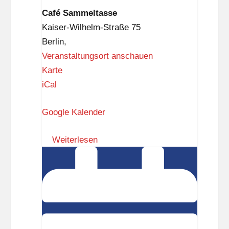
Café Sammeltasse
Kaiser-Wilhelm-Straße 75
Berlin
,
Veranstaltungsort anschauen
C
Karte
a
iCal
f
Google Kalender
é
S
Weiterlesen
a
Einladung
m
zum
m
“Schlaraffischen
e
Abend”
l
t
a