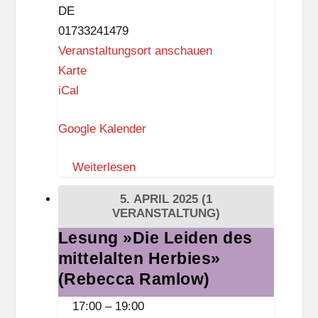
M
DE
e
01733241479
r
Veranstaltungsort anschauen
c
F
Karte
a
a
iCal
t
m
o
Google Kalender
i
r
l
-
Weiterlesen
i
G
e
5. APRIL 2025
(1
r
n
VERANSTALTUNG)
u
z
Lesung »Die Leiden des
Lesung
n
e
mittelalten Herbies»
»Die
d
n
Leiden
(Rebecca Ramlow)
s
t
des
c
17:00
–
19:00
r
mittelalten