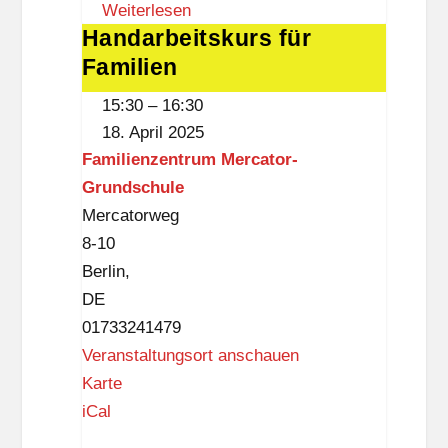
Weiterlesen
i
Handarbeitskurs für
Handarbeitskurs
e
Familien
für
n
Familien
z
15:30
–
16:30
e
18. April 2025
n
Familienzentrum Mercator-
t
Grundschule
r
Mercatorweg
u
8-10
m
Berlin
,
M
DE
e
01733241479
r
Veranstaltungsort anschauen
c
F
Karte
a
a
iCal
t
m