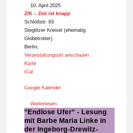
Market
z
o
10. April 2025
im
e
ß
ZIK – Zeit ist knapp
ZIK
n
,
Schloßstr. 83
t
3
Steglitzer Kreisel (ehemalig
r
.
Globetrotter)
u
O
Berlin
,
m
G
Veranstaltungsort anschauen
M
)
Z
Karte
e
I
iCal
r
K
c
Google Kalender
–
a
Z
t
Weiterlesen
e
"Endlose Ufer" - Lesung
"Endlose
o
i
mit Barbe Maria Linke in
Ufer"
r
t
-
der Ingeborg-Drewitz-
-
i