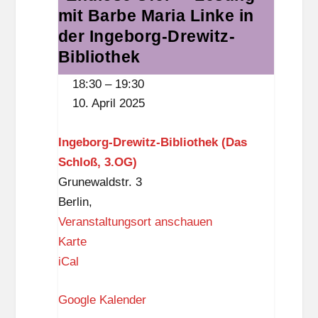
mit Barbe Maria Linke in
Ufer"
g
-
der Ingeborg-Drewitz-
-
Lesung
Bibliothek
D
mit
r
18:30
–
19:30
Barbe
e
10. April 2025
Maria
w
Linke
i
Ingeborg-Drewitz-Bibliothek (Das
in
t
Schloß, 3.OG)
der
z
Grunewaldstr. 3
Ingeborg-
-
Berlin
,
Drewitz-
B
Veranstaltungsort anschauen
Bibliothek
i
I
Karte
b
n
iCal
l
g
i
Google Kalender
e
o