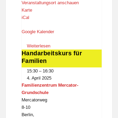
Veranstaltungsort anschauen
i
F
Karte
a
a
iCal
m
Google Kalender
i
l
Weiterlesen
i
Handarbeitskurs für
Handarbeitskurs
e
Familien
für
n
Familien
z
15:30
–
16:30
e
4. April 2025
n
Familienzentrum Mercator-
t
Grundschule
r
Mercatorweg
u
8-10
m
Berlin
,