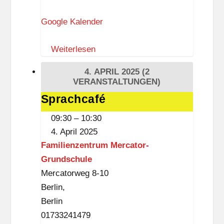
h
Google Kalender
l
a
Weiterlesen
r
a
4. APRIL 2025
(2
f
VERANSTALTUNGEN)
f
Sprachcafé
Sprachcafé
i
09:30
–
10:30
a
4. April 2025
L
Familienzentrum Mercator-
i
Grundschule
e
Mercatorweg 8-10
t
Berlin
,
z
Berlin
o
01733241479
w