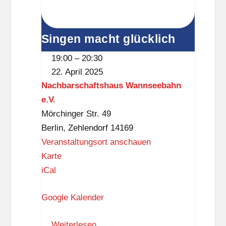
a
t
Singen macht glücklich
o
r
19:00
–
20:30
-
22. April 2025
G
Nachbarschaftshaus Wannseebahn
r
e.V.
u
Mörchinger Str. 49
n
Berlin
,
Zehlendorf
14169
d
Veranstaltungsort anschauen
s
N
Karte
c
a
iCal
h
c
u
Google Kalender
h
l
b
e
Weiterlesen