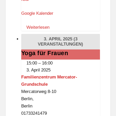
ZIK
Google Kalender
Weiterlesen
3. APRIL 2025
(3
VERANSTALTUNGEN)
Yoga für Frauen
Yoga
für
15:00
–
16:00
Frauen
3. April 2025
Familienzentrum Mercator-
Grundschule
Mercatorweg 8-10
Berlin
,
Berlin
01733241479