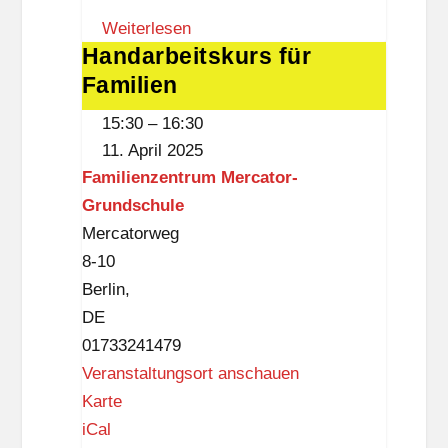
a
a
Weiterlesen
r
Handarbeitskurs für
Handarbeitskurs
t
t
Familien
für
o
z
Familien
r
s
15:30
–
16:30
-
c
11. April 2025
G
h
Familienzentrum Mercator-
r
e
Grundschule
u
V
Mercatorweg
n
i
8-10
d
l
Berlin
,
s
l
DE
c
a
01733241479
h
Veranstaltungsort anschauen
u
F
Karte
l
a
iCal
e