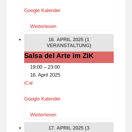
m
Google Kalender
i
l
Weiterlesen
i
e
16. APRIL 2025
(1
n
VERANSTALTUNG)
z
Salsa del Arte im ZIK
Salsa
e
del
19:00
–
23:00
n
Arte
16. April 2025
t
im
iCal
r
ZIK
u
Google Kalender
m
M
Weiterlesen
e
r
17. APRIL 2025
(3