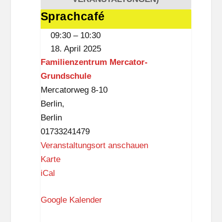
f
Sprachcafé
Sprachcafé
i
09:30
–
10:30
a
18. April 2025
L
Familienzentrum Mercator-
i
Grundschule
e
Mercatorweg 8-10
t
Berlin
,
z
Berlin
o
01733241479
w
Veranstaltungsort anschauen
i
F
Karte
a
a
iCal
m
Google Kalender
i
l