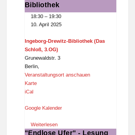
Lesung
G
Bibliothek
s
mit
r
t
18:30
–
19:30
Barbe
u
k
10. April 2025
Maria
n
n
Linke
d
a
Ingeborg-Drewitz-Bibliothek (Das
in
s
p
Schloß, 3.OG)
der
c
p
Grunewaldstr. 3
Ingeborg-
h
Berlin
,
Drewitz-
u
Veranstaltungsort anschauen
Bibliothek
l
I
Karte
e
n
iCal
g
Google Kalender
e
b
Weiterlesen
o
"Endlose Ufer" - Lesung
"Endlose
r