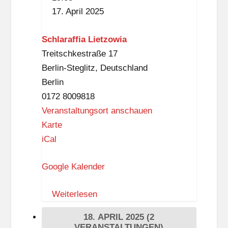
17. April 2025
Schlaraffia Lietzowia
Treitschkestraße 17
Berlin-Steglitz
,
Deutschland
Berlin
0172 8009818
Veranstaltungsort anschauen
S
Karte
c
iCal
h
Google Kalender
l
a
Weiterlesen
r
a
18. APRIL 2025
(2
f
VERANSTALTUNGEN)