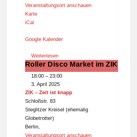
Veranstaltungsort anschauen
F
Karte
a
iCal
m
Google Kalender
i
l
Weiterlesen
i
Roller Disco Market im ZIK
Roller
e
Disco
n
18:00
–
23:00
Market
z
3. April 2025
im
e
ZIK – Zeit ist knapp
ZIK
n
Schloßstr. 83
t
Steglitzer Kreisel (ehemalig
r
Globetrotter)
u
Berlin
,
m
Veranstaltungsort anschauen