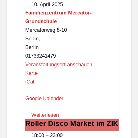
Frauen
10. April 2025
b
Familienzentrum Mercator-
l
Grundschule
i
Mercatorweg 8-10
o
Berlin
,
t
Berlin
h
01733241479
e
Veranstaltungsort anschauen
k
F
Karte
(
a
iCal
D
m
a
Google Kalender
i
s
l
S
Weiterlesen
i
c
Roller Disco Market im ZIK
Roller
e
h
Disco
n
l
18:00
–
23:00