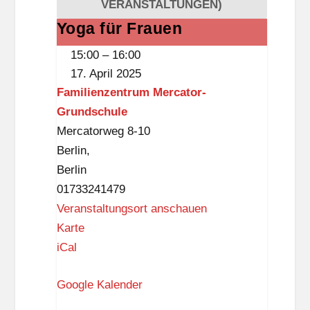
VERANSTALTUNGEN)
c
a
Yoga für Frauen
Yoga
t
für
15:00
–
16:00
o
Frauen
17. April 2025
r
Familienzentrum Mercator-
-
Grundschule
G
Mercatorweg 8-10
r
Berlin
,
u
Berlin
n
01733241479
d
Veranstaltungsort anschauen
s
F
Karte
c
a
iCal
h
m
u
Google Kalender
i
l
l