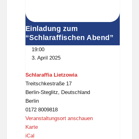
h
u
l
Einladung zum
e
“Schlaraffischen Abend”
19:00
3. April 2025
Schlaraffia Lietzowia
Treitschkestraße 17
Berlin-Steglitz
,
Deutschland
Berlin
0172 8009818
Veranstaltungsort anschauen
S
Karte
c
iCal