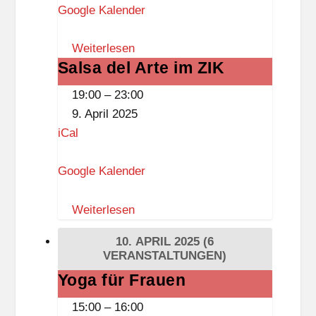
Google Kalender
e
b
Weiterlesen
o
Salsa del Arte im ZIK
Salsa
r
del
g
19:00
–
23:00
Arte
-
9. April 2025
im
D
iCal
ZIK
r
e
Google Kalender
w
i
Weiterlesen
t
10. APRIL 2025
(6
z
VERANSTALTUNGEN)
-
Yoga für Frauen
Yoga
B
für
15:00
–
16:00
i