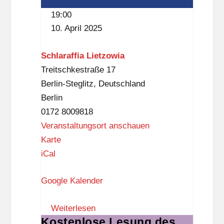
l
.
19:00
i
O
10. April 2025
o
G
t
)
Schlaraffia Lietzowia
h
Treitschkestraße 17
e
Berlin-Steglitz
,
Deutschland
k
Berlin
(
0172 8009818
D
Veranstaltungsort anschauen
a
S
Karte
s
c
iCal
S
h
c
Google Kalender
l
h
a
l
Weiterlesen
r
o
Kostenlose Lesung des
Kostenlose
a