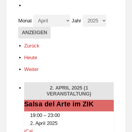
Monat
Jahr
Zurück
Heute
Weiter
2. APRIL 2025
(1
VERANSTALTUNG)
Salsa del Arte im ZIK
Salsa
del
19:00
–
23:00
Arte
2. April 2025
im
iCal