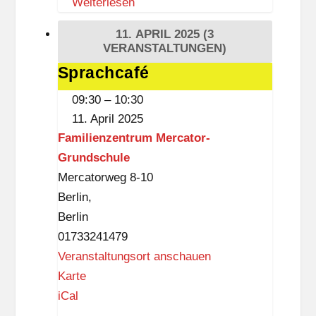
Weiterlesen
a
s
11. APRIL 2025
(3
i
VERANSTALTUNGEN)
s
Sprachcafé
Sprachcafé
09:30
–
10:30
11. April 2025
Familienzentrum Mercator-
Grundschule
Mercatorweg 8-10
Berlin
,
Berlin
01733241479
Veranstaltungsort anschauen
F
Karte
a
iCal
m