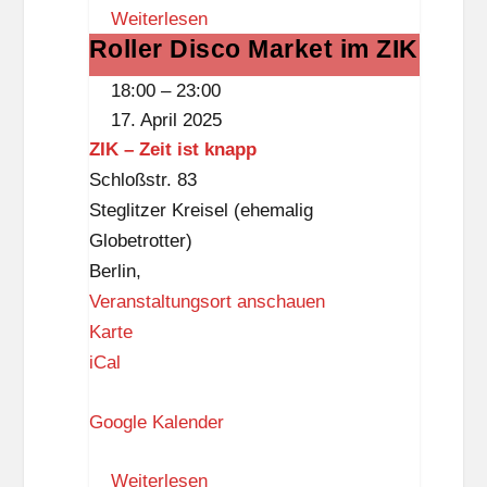
e
Weiterlesen
i
Roller Disco Market im ZIK
Roller
e
Disco
n
18:00
–
23:00
Market
z
17. April 2025
im
e
ZIK – Zeit ist knapp
ZIK
n
Schloßstr. 83
t
Steglitzer Kreisel (ehemalig
r
Globetrotter)
u
Berlin
,
m
Veranstaltungsort anschauen
M
Z
Karte
e
I
iCal
r
K
c
Google Kalender
–
a
Z
t
Weiterlesen
e