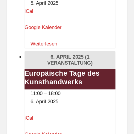
h
5. April 2025
u
Herbies»
u
iCal
m
(Rebecca
l
M
Ramlow)
Google Kalender
e
e
r
Weiterlesen
c
a
6. APRIL 2025
(1
t
VERANSTALTUNG)
o
Europäische Tage des
Europäische
r
Kunsthandwerks
Tage
-
des
11:00
–
18:00
G
Kunsthandwerks
6. April 2025
r
u
iCal
n
d