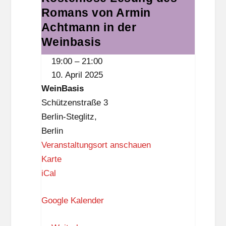
ß
Romans von Armin
Lesung
f
,
des
Achtmann in der
f
3
Romans
Weinbasis
i
.
von
a
O
19:00
–
21:00
Armin
L
G
10. April 2025
Achtmann
i
)
WeinBasis
in
e
Schützenstraße 3
der
t
Berlin-Steglitz
,
Weinbasis
z
Berlin
o
Veranstaltungsort anschauen
w
W
Karte
i
e
iCal
a
i
Google Kalender
n
B