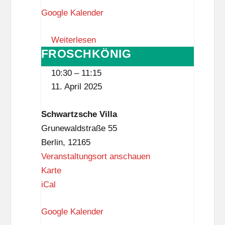
Google Kalender
i
l
Weiterlesen
i
FROSCHKÖNIG
FROSCHKÖNIG
e
n
10:30
–
11:15
z
11. April 2025
e
n
Schwartzsche Villa
t
Grunewaldstraße 55
r
Berlin
,
12165
u
Veranstaltungsort anschauen
m
S
Karte
M
c
iCal
e
h
r
Google Kalender
w
c