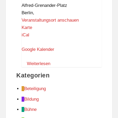
genug!
Alfred-Grenander-Platz
Berlin
,
Veranstaltungsort anschauen
U
Karte
-
iCal
B
Google Kalender
a
h
Weiterlesen
n
h
Kategorien
o
f
Beteiligung
K
Bildung
r
u
Bühne
m