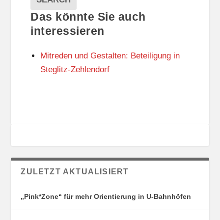
L
G
Das könnte Sie auch
T
O
U
R
interessieren
N
I
G
E
Mitreden und Gestalten: Beteiligung in
S
N
O
Steglitz-Zehlendorf
R
T
E
ZULETZT AKTUALISIERT
„Pink*Zone“ für mehr Orientierung in U-Bahnhöfen