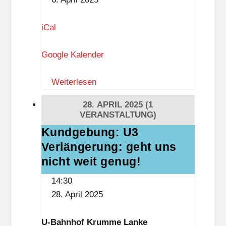
iCal
Google Kalender
Weiterlesen
28. APRIL 2025
(1
VERANSTALTUNG)
Kundgebung: U3
Kundgebung:
Verlängerung: geht uns
U3
Verlängerung:
nicht weit genug!
geht
14:30
uns
28. April 2025
nicht
weit
U-Bahnhof Krumme Lanke