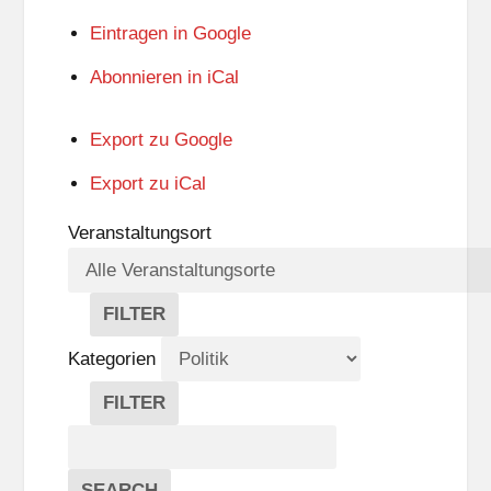
Eintragen in
Google
Abonnieren in
iCal
Export zu
Google
Export zu
iCal
Veranstaltungsort
FILTER
V
E
Kategorien
R
A
FILTER
N
K
Suche
S
A
T
T
Veranstaltungen
A
E
EVENTS
SEARCH