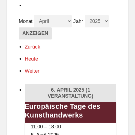
Monat
Jahr
Zurück
Heute
Weiter
6. APRIL 2025
(1
VERANSTALTUNG)
Europäische Tage des
Europäische
Kunsthandwerks
Tage
des
11:00
–
18:00
Kunsthandwerks
6. April 2025