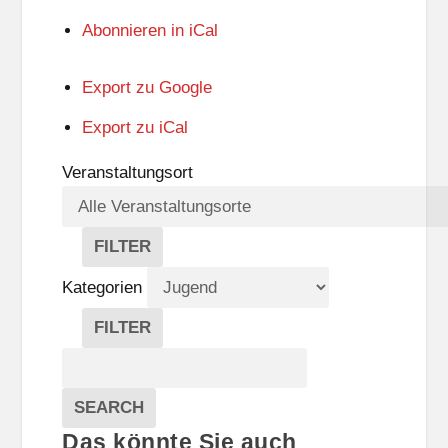
Abonnieren in
iCal
Export zu
Google
Export zu
iCal
Veranstaltungsort
FILTER
V
E
Kategorien
R
A
FILTER
N
K
Suche
S
A
T
T
Veranstaltungen
A
E
EVENTS
SEARCH
L
G
Das könnte Sie auch
T
O