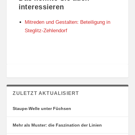
U
R
interessieren
N
I
G
E
Mitreden und Gestalten: Beteiligung in
S
N
O
Steglitz-Zehlendorf
R
T
E
ZULETZT AKTUALISIERT
Staupe-Welle unter Füchsen
Mehr als Muster: die Faszination der Linien