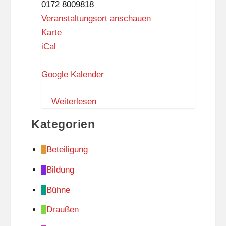
0172 8009818
PUR
Veranstaltungsort anschauen
S
Karte
c
iCal
h
Google Kalender
l
a
Weiterlesen
r
a
Kategorien
f
f
Beteiligung
i
Bildung
a
L
Bühne
i
Draußen
e