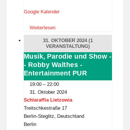
Fernweh
Tour
Google Kalender
24
Weiterlesen
31. OKTOBER 2024
(1
VERANSTALTUNG)
Musik, Parodie und Show -
Musik,
- Robby Walthes -
Parodie
und
Entertainment PUR
Show
19:00
–
22:00
-
31. Oktober 2024
-
Schlaraffia Lietzowia
Robby
Treitschkestraße 17
Walthes
Berlin-Steglitz
,
Deutschland
-
Berlin
Entertainment