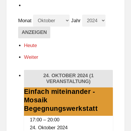
Monat
Jahr
Heute
Weiter
24. OKTOBER 2024
(1
VERANSTALTUNG)
Einfach miteinander -
Einfach
Mosaik
miteinander
-
Begegnungswerkstatt
Mosaik
17:00
–
20:00
Begegnungswerkstatt
24. Oktober 2024