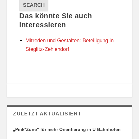
A
E
EVENTS
SEARCH
L
G
Das könnte Sie auch
T
O
U
R
interessieren
N
I
G
E
Mitreden und Gestalten: Beteiligung in
S
N
O
Steglitz-Zehlendorf
R
T
E
ZULETZT AKTUALISIERT
„Pink*Zone“ für mehr Orientierung in U-Bahnhöfen