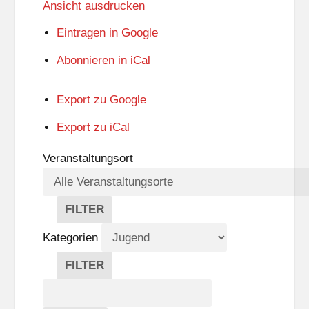
Ansicht
ausdrucken
Eintragen in
Google
Abonnieren in
iCal
Export zu
Google
Export zu
iCal
Veranstaltungsort
FILTER
V
E
Kategorien
R
A
FILTER
N
K
Suche
S
A
T
T
Veranstaltungen