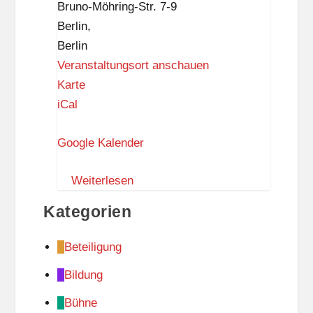
Bruno-Möhring-Str. 7-9
Berlin
,
Berlin
Veranstaltungsort anschauen
S
Karte
t
iCal
a
Google Kalender
d
t
Weiterlesen
t
e
Kategorien
i
l
Beteiligung
z
Bildung
e
n
Bühne