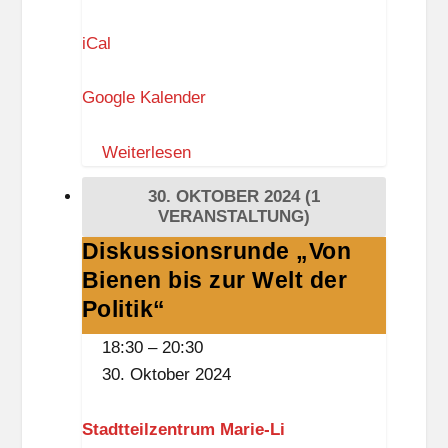
iCal
Google Kalender
Weiterlesen
30. OKTOBER 2024
(1
VERANSTALTUNG)
Diskussionsrunde „Von
Diskussionsrunde
Bienen bis zur Welt der
„Von
Bienen
Politik“
bis
18:30
–
20:30
zur
30. Oktober 2024
Welt
der
Stadtteilzentrum Marie-Li
Politik“