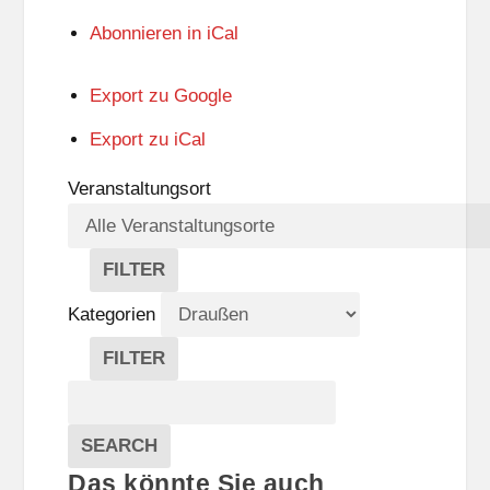
Abonnieren in
iCal
Export zu
Google
Export zu
iCal
Veranstaltungsort
FILTER
V
E
Kategorien
R
A
FILTER
N
K
Suche
S
A
T
T
Veranstaltungen
A
E
EVENTS
SEARCH
L
G
Das könnte Sie auch
T
O