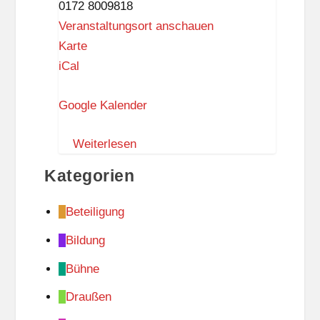
0172 8009818
PUR
Veranstaltungsort anschauen
S
Karte
c
iCal
h
Google Kalender
l
a
Weiterlesen
r
a
Kategorien
f
f
Beteiligung
i
Bildung
a
L
Bühne
i
Draußen
e