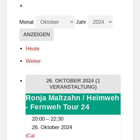
Monat
Jahr
Heute
Weiter
26. OKTOBER 2024
(1
VERANSTALTUNG)
Ronja Maltzahn / Heimweh
Ronja
- Fernweh Tour 24
Maltzahn
/
20:00
–
22:30
Heimweh
26. Oktober 2024
-
iCal