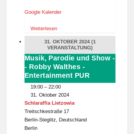
Fernweh
Tour
Google Kalender
24
Weiterlesen
31. OKTOBER 2024
(1
VERANSTALTUNG)
Musik, Parodie und Show -
Musik,
- Robby Walthes -
Parodie
und
Entertainment PUR
Show
19:00
–
22:00
-
31. Oktober 2024
-
Schlaraffia Lietzowia
Robby
Treitschkestraße 17
Walthes
Berlin-Steglitz
,
Deutschland
-
Berlin
Entertainment