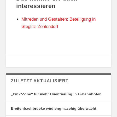
U
R
interessieren
N
I
G
E
Mitreden und Gestalten: Beteiligung in
S
N
O
Steglitz-Zehlendorf
R
T
E
ZULETZT AKTUALISIERT
„Pink*Zone“ für mehr Orientierung in U-Bahnhöfen
Breitenbachbrücke wird engmaschig überwacht