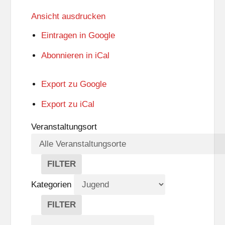
Ansicht
ausdrucken
Eintragen in
Google
Abonnieren in
iCal
Export zu
Google
Export zu
iCal
Veranstaltungsort
FILTER
V
E
Kategorien
R
A
FILTER
N
K
Suche
S
A