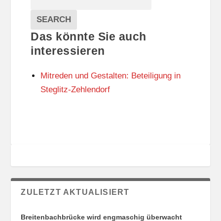
T
T
Veranstaltungen
A
E
EVENTS
SEARCH
L
G
Das könnte Sie auch
T
O
U
R
interessieren
N
I
G
E
Mitreden und Gestalten: Beteiligung in
S
N
O
Steglitz-Zehlendorf
R
T
E
ZULETZT AKTUALISIERT
Breitenbachbrücke wird engmaschig überwacht