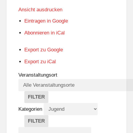
Ansicht
ausdrucken
Eintragen in
Google
Abonnieren in
iCal
Export zu
Google
Export zu
iCal
Veranstaltungsort
FILTER
V
E
Kategorien
R
A
FILTER
N
K
Suche
S
A