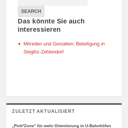
T
T
Veranstaltungen
A
E
EVENTS
SEARCH
L
G
Das könnte Sie auch
T
O
U
R
interessieren
N
I
G
E
Mitreden und Gestalten: Beteiligung in
S
N
O
Steglitz-Zehlendorf
R
T
E
ZULETZT AKTUALISIERT
„Pink*Zone“ für mehr Orientierung in U-Bahnhöfen