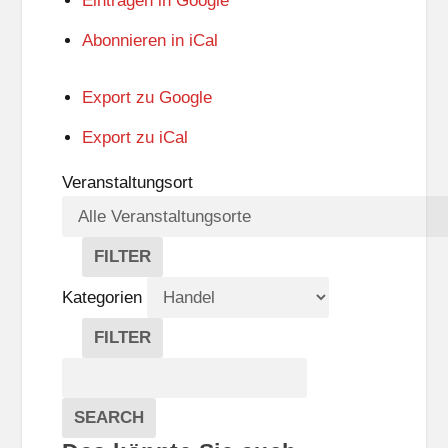
Eintragen in
Google
Abonnieren in
iCal
Export zu
Google
Export zu
iCal
Veranstaltungsort
FILTER
V
E
Kategorien
R
A
FILTER
N
K
Suche
S
A
T
T
Veranstaltungen
A
E
EVENTS
SEARCH
L
G