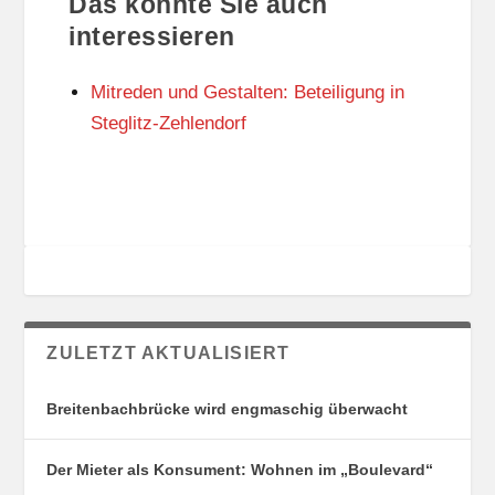
Das könnte Sie auch
T
O
U
R
interessieren
N
I
G
E
Mitreden und Gestalten: Beteiligung in
S
N
O
Steglitz-Zehlendorf
R
T
E
ZULETZT AKTUALISIERT
Breitenbachbrücke wird engmaschig überwacht
Der Mieter als Konsument: Wohnen im „Boulevard“