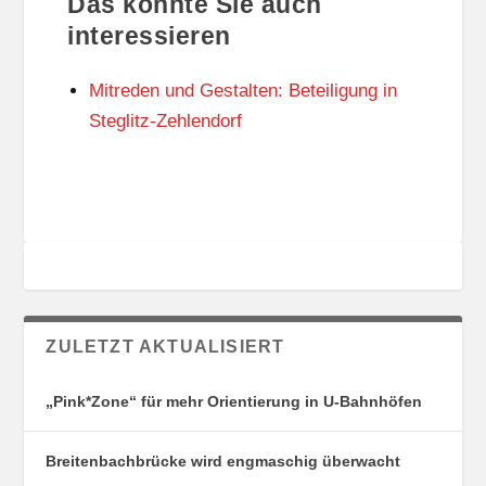
Das könnte Sie auch
T
O
U
R
interessieren
N
I
G
E
Mitreden und Gestalten: Beteiligung in
S
N
O
Steglitz-Zehlendorf
R
T
E
ZULETZT AKTUALISIERT
„Pink*Zone“ für mehr Orientierung in U-Bahnhöfen
Breitenbachbrücke wird engmaschig überwacht