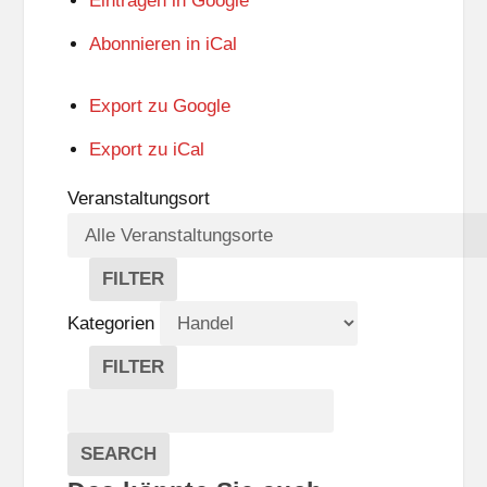
Eintragen in
Google
Abonnieren in
iCal
Export zu
Google
Export zu
iCal
Veranstaltungsort
FILTER
V
E
Kategorien
R
A
FILTER
N
K
Suche
S
A
T
T
Veranstaltungen
A
E
EVENTS
SEARCH
L
G