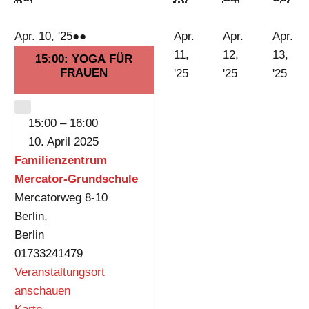
10.
(2
Apr. 10, '25
●●
Apr.
Apr.
Apr.
ng)
April
Veranstaltungen)
11,
12,
13,
15:00: YOGA FÜR
FRAUEN
2025
11.
12.
13.
'25
'25
'25
April
April
Apri
2025
2025
202
CLOSE
15:00
–
16:00
10. April 2025
Familienzentrum
Mercator-Grundschule
Mercatorweg 8-10
Berlin
,
Berlin
01733241479
Veranstaltungsort
anschauen
F