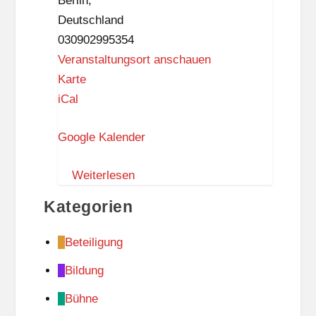
Berlin
,
o
Deutschland
r
030902995354
f
Veranstaltungsort anschauen
R
Karte
a
iCal
t
Google Kalender
h
a
Weiterlesen
u
s
Kategorien
Z
e
Beteiligung
h
Bildung
l
e
Bühne
n