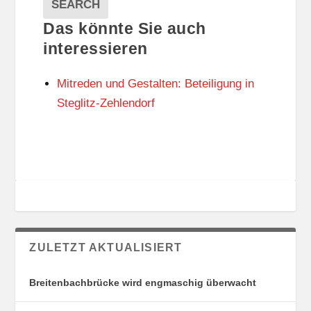
A
E
EVENTS
SEARCH
L
G
Das könnte Sie auch
T
O
U
R
interessieren
N
I
G
E
Mitreden und Gestalten: Beteiligung in
S
N
O
Steglitz-Zehlendorf
R
T
E
ZULETZT AKTUALISIERT
Breitenbachbrücke wird engmaschig überwacht