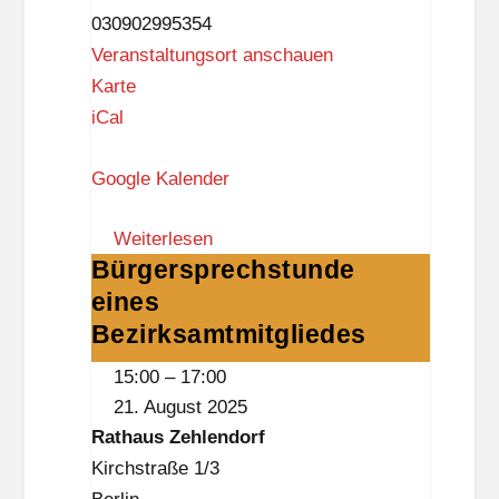
030902995354
Veranstaltungsort anschauen
R
Karte
a
iCal
t
Google Kalender
h
a
Weiterlesen
u
Bürgersprechstunde
Bürgersprechstunde
s
eines
eines
Z
Bezirksamtmitgliedes
Bezirksamtmitgliedes
e
h
15:00
–
17:00
l
21. August 2025
e
Rathaus Zehlendorf
n
Kirchstraße 1/3
d