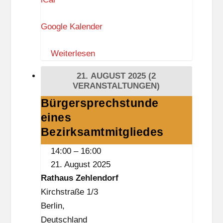
a
Google Kalender
d
t
Weiterlesen
p
a
21. AUGUST 2025
(2
r
VERANSTALTUNGEN)
k
Bürgersprechstunde
Bürgersprechstunde
S
eines
eines
t
Bezirksamtmitgliedes
Bezirksamtmitgliedes
e
14:00
–
16:00
g
21. August 2025
l
Rathaus Zehlendorf
i
Kirchstraße 1/3
t
Berlin
,
z
Deutschland