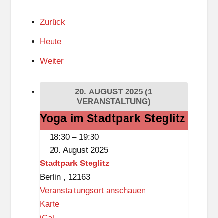
Zurück
Heute
Weiter
20. AUGUST 2025
(1
VERANSTALTUNG)
Yoga im Stadtpark Steglitz
Yoga
im
18:30
–
19:30
Stadtpark
20. August 2025
Steglitz
Stadtpark Steglitz
Berlin
,
12163
Veranstaltungsort anschauen
S
Karte
t
iCal