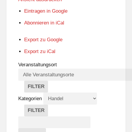
Eintragen in
Google
Abonnieren in
iCal
Export zu
Google
Export zu
iCal
Veranstaltungsort
FILTER
V
E
Kategorien
R
A
FILTER
N
K
Suche
S
A
T
T
Veranstaltungen