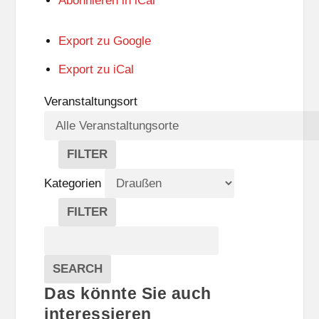
Abonnieren in
iCal
Export zu
Google
Export zu
iCal
Veranstaltungsort
FILTER
V
E
Kategorien
R
A
FILTER
N
K
Suche
S
A
T
T
Veranstaltungen
A
E
EVENTS
SEARCH
L
G
Das könnte Sie auch
T
O
U
R
interessieren