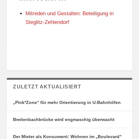
N
I
G
E
Mitreden und Gestalten: Beteiligung in
S
N
O
Steglitz-Zehlendorf
R
T
E
ZULETZT AKTUALISIERT
„Pink*Zone“ für mehr Orientierung in U-Bahnhöfen
Breitenbachbrücke wird engmaschig überwacht
Der Mieter als Konsument: Wohnen im „Boulevard“