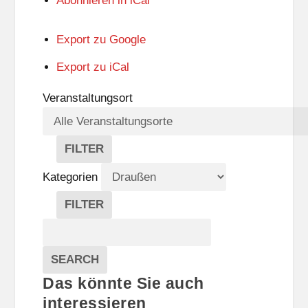
Abonnieren in
iCal
Export zu
Google
Export zu
iCal
Veranstaltungsort
FILTER
V
E
Kategorien
R
A
FILTER
N
K
Suche
S
A
T
T
Veranstaltungen
A
E
EVENTS
SEARCH
L
G
Das könnte Sie auch
T
O
U
R
interessieren