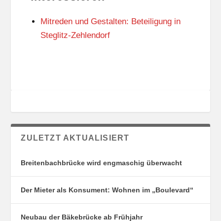
N
I
G
E
Mitreden und Gestalten: Beteiligung in
S
N
O
Steglitz-Zehlendorf
R
T
E
ZULETZT AKTUALISIERT
Breitenbachbrücke wird engmaschig überwacht
Der Mieter als Konsument: Wohnen im „Boulevard“
Neubau der Bäkebrücke ab Frühjahr