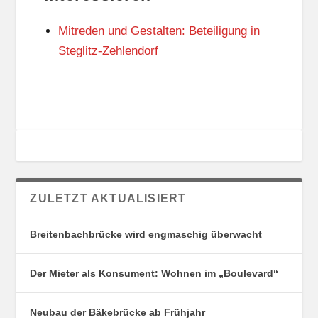
N
I
G
E
Mitreden und Gestalten: Beteiligung in
S
N
O
Steglitz-Zehlendorf
R
T
E
ZULETZT AKTUALISIERT
Breitenbachbrücke wird engmaschig überwacht
Der Mieter als Konsument: Wohnen im „Boulevard“
Neubau der Bäkebrücke ab Frühjahr