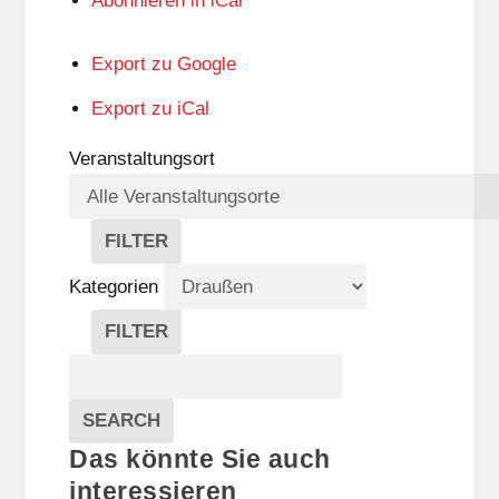
Abonnieren in
iCal
Export zu
Google
Export zu
iCal
Veranstaltungsort
FILTER
V
E
Kategorien
R
A
FILTER
N
K
Suche
S
A
T
T
Veranstaltungen
A
E
EVENTS
SEARCH
L
G
Das könnte Sie auch
T
O
U
R
interessieren