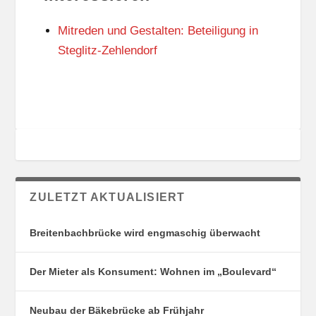
N
I
G
E
Mitreden und Gestalten: Beteiligung in
S
N
O
Steglitz-Zehlendorf
R
T
E
ZULETZT AKTUALISIERT
Breitenbachbrücke wird engmaschig überwacht
Der Mieter als Konsument: Wohnen im „Boulevard“
Neubau der Bäkebrücke ab Frühjahr