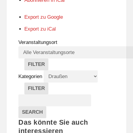
Abonnieren in
iCal
Export zu
Google
Export zu
iCal
Veranstaltungsort
FILTER
V
E
Kategorien
R
A
FILTER
N
K
Suche
S
A
T
T
Veranstaltungen
A
E
EVENTS
SEARCH
L
G
Das könnte Sie auch
T
O
U
R
interessieren