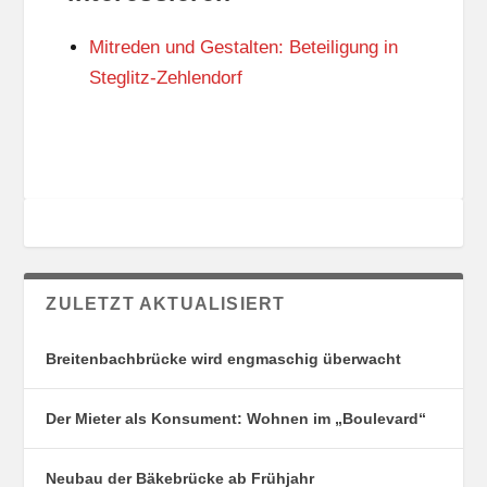
N
I
G
E
Mitreden und Gestalten: Beteiligung in
S
N
O
Steglitz-Zehlendorf
R
T
E
ZULETZT AKTUALISIERT
Breitenbachbrücke wird engmaschig überwacht
Der Mieter als Konsument: Wohnen im „Boulevard“
Neubau der Bäkebrücke ab Frühjahr