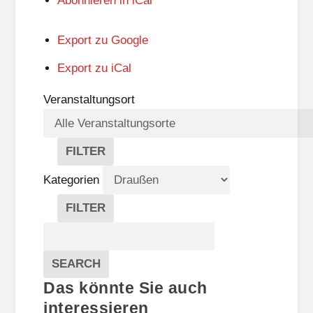
Abonnieren in
iCal
Export zu
Google
Export zu
iCal
Veranstaltungsort
FILTER
V
E
Kategorien
R
A
FILTER
N
K
Suche
S
A
T
T
Veranstaltungen
A
E
EVENTS
SEARCH
L
G
Das könnte Sie auch
T
O
U
R
interessieren