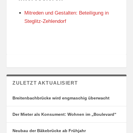
N
I
G
E
Mitreden und Gestalten: Beteiligung in
S
N
O
Steglitz-Zehlendorf
R
T
E
ZULETZT AKTUALISIERT
Breitenbachbrücke wird engmaschig überwacht
Der Mieter als Konsument: Wohnen im „Boulevard“
Neubau der Bäkebrücke ab Frühjahr