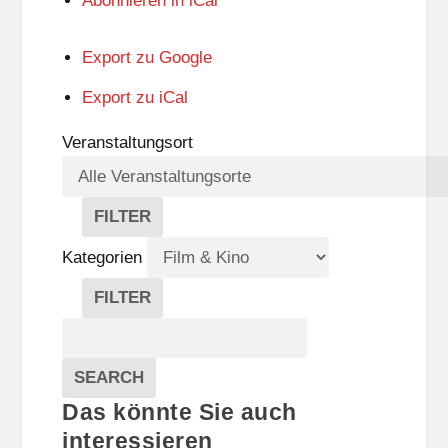
Abonnieren in
iCal
Export zu
Google
Export zu
iCal
Veranstaltungsort
FILTER
V
E
Kategorien
R
A
FILTER
N
K
Suche
S
A
T
T
Veranstaltungen
A
E
EVENTS
SEARCH
L
G
Das könnte Sie auch
T
O
U
R
interessieren