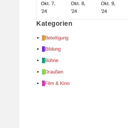
Okt. 7,
Okt. 8,
Okt. 9,
7.
8.
9.
'24
'24
'24
Oktober
Oktober
Oktober
Kategorien
2024
2024
2024
Beteiligung
Bildung
Bühne
Draußen
Film & Kino