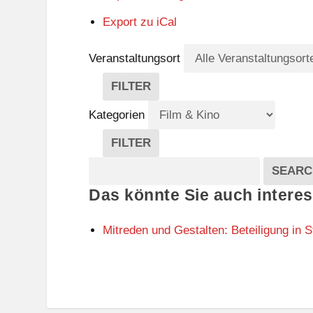
Export zu
iCal
Veranstaltungsort
FILTER
V
E
Kategorien
R
A
FILTER
N
K
Suche
S
A
SEARC
T
T
Veranstaltungen
Das könnte Sie auch interes
A
E
L
G
T
O
Mitreden und Gestalten: Beteiligung in S
U
R
N
I
G
E
S
N
O
R