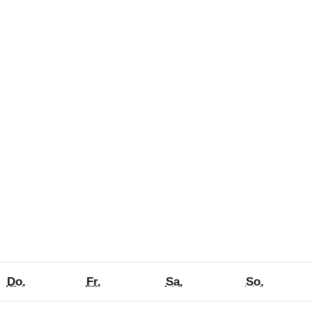
h
Donnerstag
Freitag
Samstag
Sonntag
Do.
Fr.
Sa.
So.