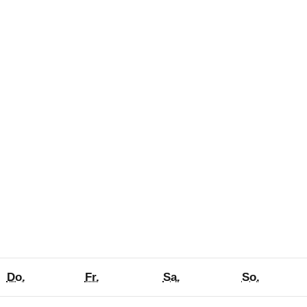
h
Donnerstag
Freitag
Samstag
Sonntag
Do.
Fr.
Sa.
So.