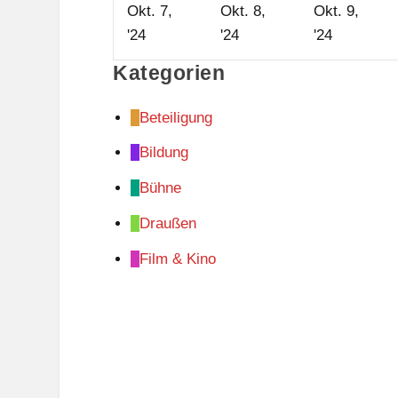
Okt. 7,
Okt. 8,
Okt. 9,
7.
8.
9.
'24
'24
'24
Oktober
Oktober
Oktober
Kategorien
2024
2024
2024
Beteiligung
Bildung
Bühne
Draußen
Film & Kino