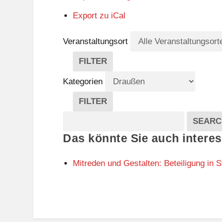
Export zu
iCal
Veranstaltungsort
FILTER
V
E
Kategorien
R
A
FILTER
N
K
Suche
S
A
SEARC
T
T
Veranstaltungen
Das könnte Sie auch interes
A
E
L
G
T
O
Mitreden und Gestalten: Beteiligung in S
U
R
N
I
G
E
S
N
O
R