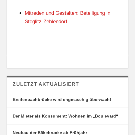
N
I
G
E
Mitreden und Gestalten: Beteiligung in
S
N
O
Steglitz-Zehlendorf
R
T
E
ZULETZT AKTUALISIERT
Breitenbachbrücke wird engmaschig überwacht
Der Mieter als Konsument: Wohnen im „Boulevard“
Neubau der Bäkebrücke ab Frühjahr