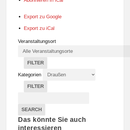
Abonnieren in
iCal
Export zu
Google
Export zu
iCal
Veranstaltungsort
FILTER
V
E
Kategorien
R
A
FILTER
N
K
Suche
S
A
T
T
Veranstaltungen
A
E
EVENTS
SEARCH
L
G
Das könnte Sie auch
T
O
U
R
interessieren