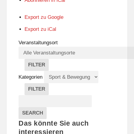
Abonnieren in
iCal
Export zu
Google
Export zu
iCal
Veranstaltungsort
FILTER
V
E
Kategorien
R
A
FILTER
N
K
Suche
S
A
T
T
Veranstaltungen
A
E
EVENTS
SEARCH
L
G
Das könnte Sie auch
T
O
U
R
interessieren