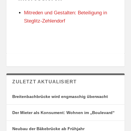
N
I
G
E
Mitreden und Gestalten: Beteiligung in
S
N
O
Steglitz-Zehlendorf
R
T
E
ZULETZT AKTUALISIERT
Breitenbachbrücke wird engmaschig überwacht
Der Mieter als Konsument: Wohnen im „Boulevard“
Neubau der Bäkebrücke ab Frühjahr