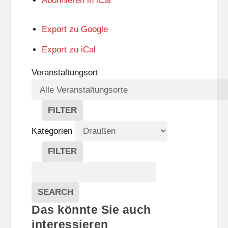
Abonnieren in
iCal
Export zu
Google
Export zu
iCal
Veranstaltungsort
FILTER
V
E
Kategorien
R
A
FILTER
N
K
Suche
S
A
T
T
Veranstaltungen
A
E
EVENTS
SEARCH
L
G
Das könnte Sie auch
T
O
U
R
interessieren