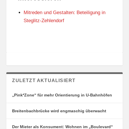
N
I
G
E
Mitreden und Gestalten: Beteiligung in
S
N
O
Steglitz-Zehlendorf
R
T
E
ZULETZT AKTUALISIERT
„Pink*Zone“ für mehr Orientierung in U-Bahnhöfen
Breitenbachbrücke wird engmaschig überwacht
Der Mieter als Konsument: Wohnen im „Boulevard“