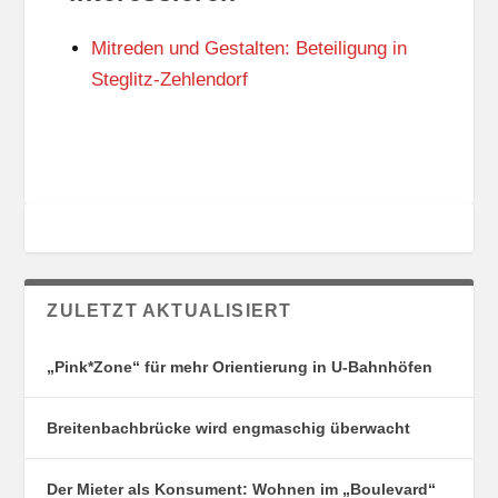
N
I
G
E
Mitreden und Gestalten: Beteiligung in
S
N
O
Steglitz-Zehlendorf
R
T
E
ZULETZT AKTUALISIERT
„Pink*Zone“ für mehr Orientierung in U-Bahnhöfen
Breitenbachbrücke wird engmaschig überwacht
Der Mieter als Konsument: Wohnen im „Boulevard“