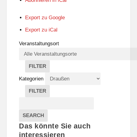
Abonnieren in
iCal
Export zu
Google
Export zu
iCal
Veranstaltungsort
FILTER
V
E
Kategorien
R
A
FILTER
N
K
Suche
S
A
T
T
Veranstaltungen
A
E
EVENTS
SEARCH
L
G
Das könnte Sie auch
T
O
U
R
interessieren