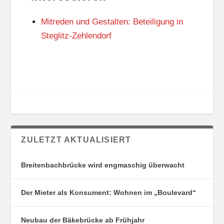
N
I
G
E
Mitreden und Gestalten: Beteiligung in
S
N
O
Steglitz-Zehlendorf
R
T
E
ZULETZT AKTUALISIERT
Breitenbachbrücke wird engmaschig überwacht
Der Mieter als Konsument: Wohnen im „Boulevard“
Neubau der Bäkebrücke ab Frühjahr