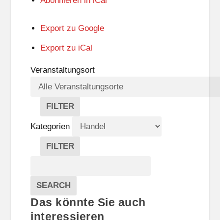
Abonnieren in
iCal
Export zu
Google
Export zu
iCal
Veranstaltungsort
FILTER
V
E
Kategorien
R
A
FILTER
N
K
Suche
S
A
T
T
Veranstaltungen
A
E
EVENTS
SEARCH
L
G
Das könnte Sie auch
T
O
U
R
interessieren