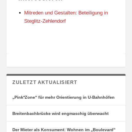
N
I
G
E
Mitreden und Gestalten: Beteiligung in
S
N
O
Steglitz-Zehlendorf
R
T
E
ZULETZT AKTUALISIERT
„Pink*Zone“ für mehr Orientierung in U-Bahnhöfen
Breitenbachbrücke wird engmaschig überwacht
Der Mieter als Konsument: Wohnen im „Boulevard“