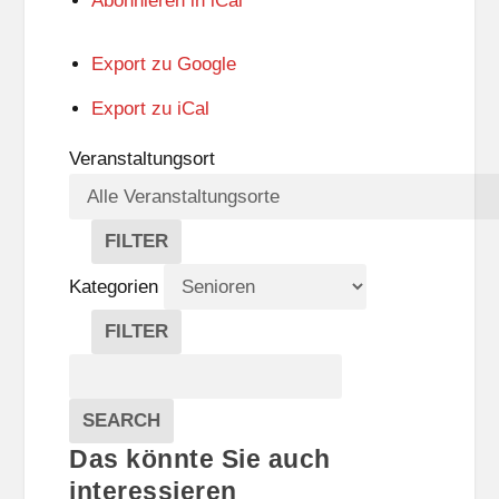
Abonnieren in
iCal
Export zu
Google
Export zu
iCal
Veranstaltungsort
FILTER
V
E
Kategorien
R
A
FILTER
N
K
Suche
S
A
T
T
Veranstaltungen
A
E
EVENTS
SEARCH
L
G
Das könnte Sie auch
T
O
U
R
interessieren