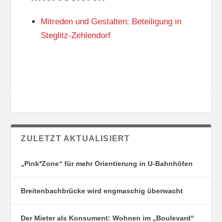
N
I
G
E
Mitreden und Gestalten: Beteiligung in
S
N
O
Steglitz-Zehlendorf
R
T
E
ZULETZT AKTUALISIERT
„Pink*Zone“ für mehr Orientierung in U-Bahnhöfen
Breitenbachbrücke wird engmaschig überwacht
Der Mieter als Konsument: Wohnen im „Boulevard“