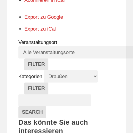
Abonnieren in
iCal
Export zu
Google
Export zu
iCal
Veranstaltungsort
FILTER
V
E
Kategorien
R
A
FILTER
N
K
Suche
S
A
T
T
Veranstaltungen
A
E
EVENTS
SEARCH
L
G
Das könnte Sie auch
T
O
U
R
interessieren