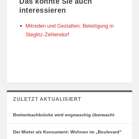
Das könnte Sie auch
T
O
U
R
interessieren
N
I
G
E
Mitreden und Gestalten: Beteiligung in
S
N
O
Steglitz-Zehlendorf
R
T
E
ZULETZT AKTUALISIERT
Breitenbachbrücke wird engmaschig überwacht
Der Mieter als Konsument: Wohnen im „Boulevard“