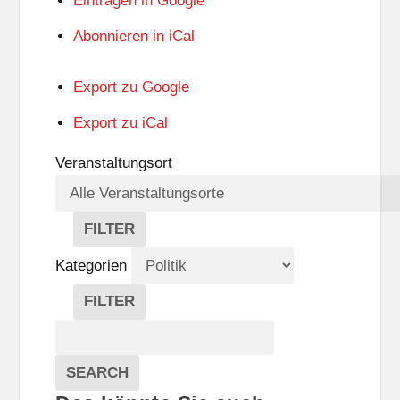
Eintragen in
Google
Abonnieren in
iCal
Export zu
Google
Export zu
iCal
Veranstaltungsort
FILTER
V
E
Kategorien
R
A
FILTER
N
K
Suche
S
A
T
T
Veranstaltungen
A
E
EVENTS
SEARCH
L
G