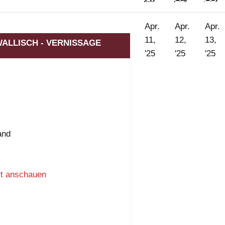
Apr.
Apr.
Apr.
ranstaltungen)
11,
12,
13,
ALLISCH - VERNISSAGE
11.
12.
13
'25
'25
'25
April
April
Ap
2025
2025
20
and
rt anschauen