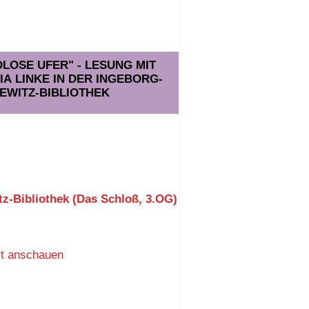
NDLOSE UFER" - LESUNG MIT
A LINKE IN DER INGEBORG-
EWITZ-BIBLIOTHEK
z-Bibliothek (Das Schloß, 3.OG)
rt anschauen