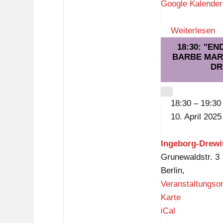
r
Google Kalender
u
s
Weiterlesen
k
18:30: "E
i
BARBE MARI
DR
r
c
CLOSE
h
18:30
–
19:30
e
10. April 2025
Ingeborg-Drewit
Grunewaldstr. 3
Berlin
,
Veranstaltungso
I
Karte
n
iCal