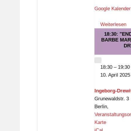
g
e
Google Kalender
b
o
Weiterlesen
r
18:30: "E
g
BARBE MARI
DR
-
D
CLOSE
r
18:30
–
19:30
e
10. April 2025
w
i
Ingeborg-Drewit
t
Grunewaldstr. 3
z
Berlin
,
-
Veranstaltungso
B
I
Karte
i
n
iCal