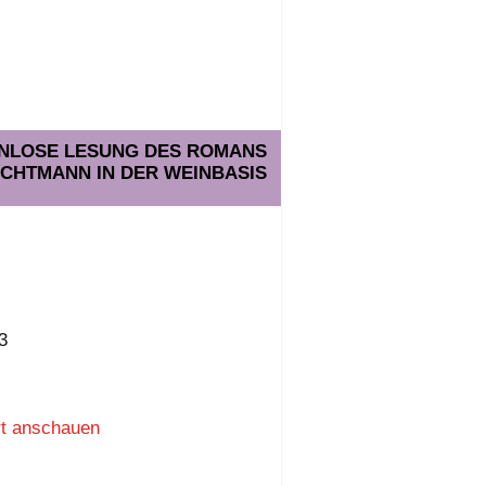
TENLOSE LESUNG DES ROMANS
ACHTMANN IN DER WEINBASIS
3
rt anschauen