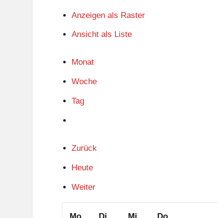
Anzeigen als
Raster
Ansicht als
Liste
Monat
Woche
Tag
Zurück
Heute
Weiter
Montag
Dienstag
Mittwoch
Donnerstag
Mo.
Di.
Mi.
Do.