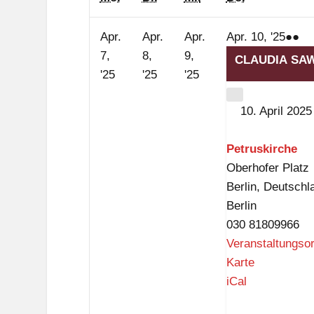
10.
(4
Apr.
Apr.
Apr.
Apr. 10, '25
●●
April
Ve
7,
8,
9,
CLAUDIA SAW
7.
8.
9.
2025
'25
'25
'25
April
April
April
CLOSE
10. April 2025
2025
2025
2025
Petruskirche
Oberhofer Platz
Berlin
,
Deutschl
Berlin
030 81809966
Veranstaltungso
P
Karte
e
iCal
t