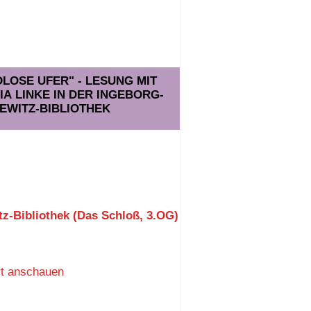
NDLOSE UFER" - LESUNG MIT
A LINKE IN DER INGEBORG-
EWITZ-BIBLIOTHEK
z-Bibliothek (Das Schloß, 3.OG)
rt anschauen