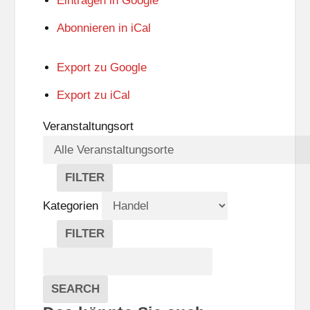
Eintragen in
Google
Abonnieren in
iCal
Export zu
Google
Export zu
iCal
Veranstaltungsort
FILTER
V
E
Kategorien
R
A
FILTER
N
K
Suche
S
A
T
T
Veranstaltungen
A
E
EVENTS
SEARCH
L
G