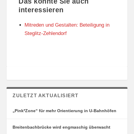
Das könnte Sie auch
T
O
U
R
interessieren
N
I
G
E
Mitreden und Gestalten: Beteiligung in
S
N
O
Steglitz-Zehlendorf
R
T
E
ZULETZT AKTUALISIERT
„Pink*Zone“ für mehr Orientierung in U-Bahnhöfen
Breitenbachbrücke wird engmaschig überwacht