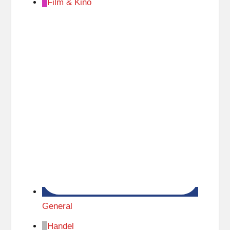
Film & Kino
t
z
o
w
i
a
General
Handel