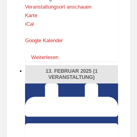
Veranstaltungsort anschauen
H
Karte
e
iCal
l
Google Kalender
l
e
Weiterlesen
n
i
13. FEBRUAR 2025
(1
s
VERANSTALTUNG)
c
Einladung
h
zum
e
“Schlaraffischen
G
Abend”
e
m
e