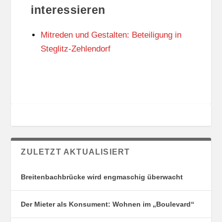
U
R
interessieren
N
I
G
E
Mitreden und Gestalten: Beteiligung in
S
N
O
Steglitz-Zehlendorf
R
T
E
ZULETZT AKTUALISIERT
Breitenbachbrücke wird engmaschig überwacht
Der Mieter als Konsument: Wohnen im „Boulevard“