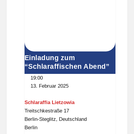
i
n
d
e
Einladung zum
“Schlaraffischen Abend”
19:00
13. Februar 2025
Schlaraffia Lietzowia
Treitschkestraße 17
Berlin-Steglitz
,
Deutschland
Berlin