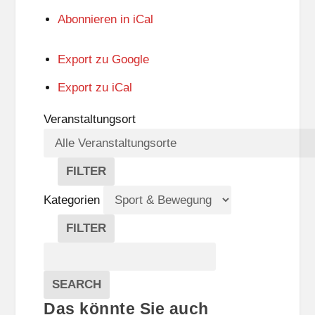
Abonnieren in
iCal
Export zu
Google
Export zu
iCal
Veranstaltungsort
FILTER
V
E
Kategorien
R
A
FILTER
N
K
Suche
S
A
T
T
Veranstaltungen
A
E
EVENTS
SEARCH
L
G
Das könnte Sie auch
T
O