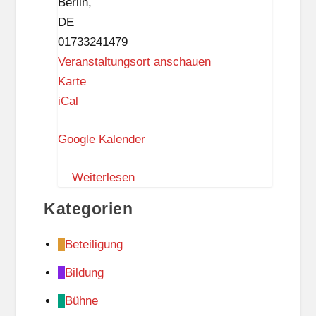
Berlin
,
s
l
DE
c
a
01733241479
h
Veranstaltungsort anschauen
u
F
Karte
l
a
iCal
e
m
Google Kalender
i
l
Weiterlesen
i
e
Kategorien
n
z
Beteiligung
e
Bildung
n
t
Bühne