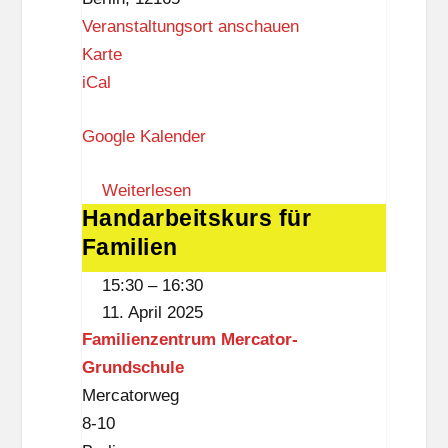
u
Veranstaltungsort anschauen
m
S
Karte
M
c
iCal
e
h
r
Google Kalender
w
c
a
a
Weiterlesen
r
Handarbeitskurs für
Handarbeitskurs
t
t
Familien
für
o
z
Familien
r
s
15:30
–
16:30
-
c
11. April 2025
G
h
Familienzentrum Mercator-
r
e
Grundschule
u
V
Mercatorweg
n
i
8-10
d
l