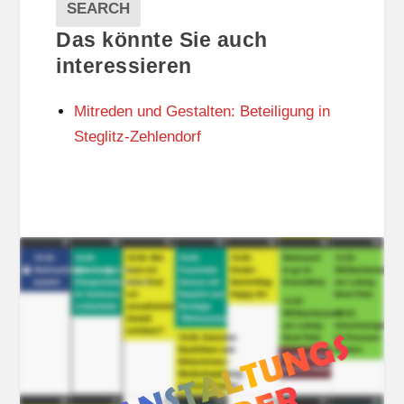
A
E
EVENTS
SEARCH
L
G
Das könnte Sie auch
T
O
U
R
interessieren
N
I
G
E
Mitreden und Gestalten: Beteiligung in
S
N
O
Steglitz-Zehlendorf
R
T
E