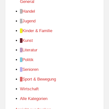
d
General
s
Handel
c
Jugend
h
u
Kinder & Familie
l
Kunst
e
Literatur
Politik
Senioren
Sport & Bewegung
Wirtschaft
Alle Kategorien