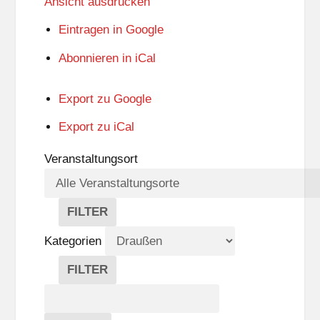
Ansicht
ausdrucken
Eintragen in
Google
Abonnieren in
iCal
Export zu
Google
Export zu
iCal
Veranstaltungsort
FILTER
V
E
Kategorien
R
A
FILTER
N
K
Suche
S
A
T
T
Veranstaltungen