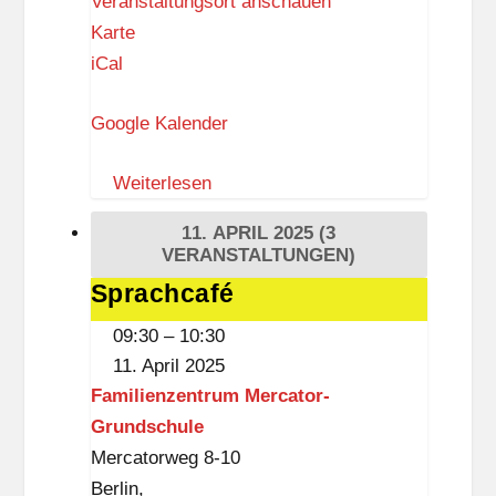
Veranstaltungsort anschauen
Bildungszeit
T
Karte
buchbar
r
iCal
e
Google Kalender
f
f
Weiterlesen
p
u
11. APRIL 2025
(3
n
VERANSTALTUNGEN)
k
Sprachcafé
Sprachcafé
t
09:30
–
10:30
n
11. April 2025
a
Familienzentrum Mercator-
c
Grundschule
h
Mercatorweg 8-10
A
Berlin
,