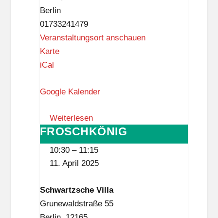
n
Berlin
m
01733241479
e
Veranstaltungsort anschauen
l
F
Karte
d
a
iCal
u
m
n
Google Kalender
i
g
l
Weiterlesen
i
FROSCHKÖNIG
FROSCHKÖNIG
e
n
10:30
–
11:15
z
11. April 2025
e
n
Schwartzsche Villa
t
Grunewaldstraße 55
r
Berlin
,
12165