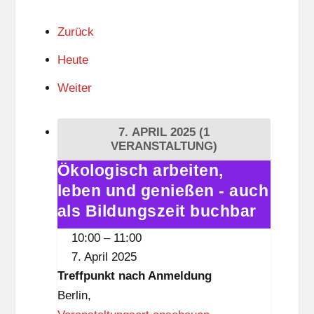
Zurück
Heute
Weiter
7. APRIL 2025
(1
VERANSTALTUNG)
Ökologisch arbeiten,
Ökologisch
leben und genießen - auch
arbeiten,
leben
als Bildungszeit buchbar
und
10:00
–
11:00
genießen
7. April 2025
-
Treffpunkt nach Anmeldung
auch
Berlin
,
als